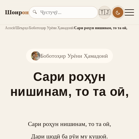
Шоир
он
🇹🇯
🔍
Асосӣ
/
Шеърҳо
/
Боботоҳир Урёни Ҳамадонӣ
/
Сари роҳун нишинам, то та оӣ,
Боботоҳир Урёни Ҳамадонӣ
Сари роҳун
нишинам, то та оӣ,
Сари роҳун нишинам, то та оӣ,

Дари шодӣ ба рӯи му кушоӣ.
