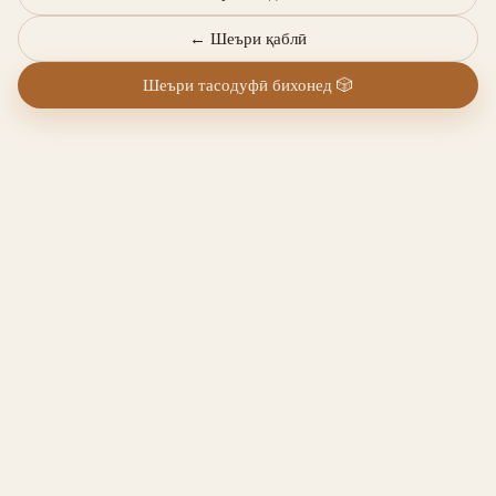
←
Шеъри қаблӣ
Шеъри тасодуфӣ бихонед
🎲