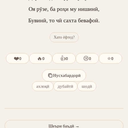
Оя рӯзе, ба роҳи му нишинӣ,

Бувинӣ, то чӣ сахта бевафоӣ.
Хато ёфтед?
❤️
🔥
👍
😢
⭐
0
0
0
0
0
Нусхабардорӣ
ахлоқӣ
дубайтӣ
шодӣ
Шеъри баъдӣ
→