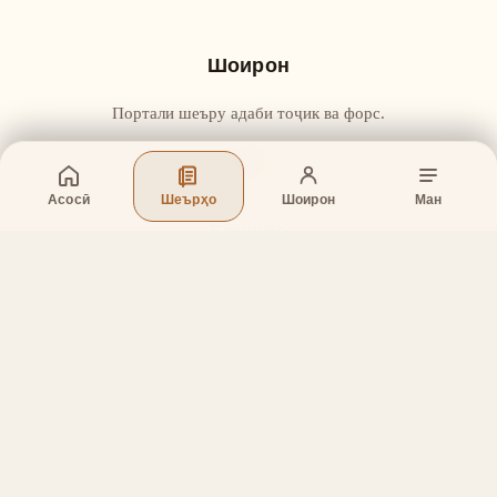
Шоирон
Портали шеъру адаби тоҷик ва форс.
Асосӣ
Шеърҳо
Шоирон
Ман
Бахшҳо
Асосӣ
Шеърҳо
Шоирон
Дар бораи лоиҳа
Тамос
Дастгирӣ