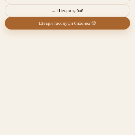
←
Шеъри қаблӣ
Шеъри тасодуфӣ бихонед
🎲