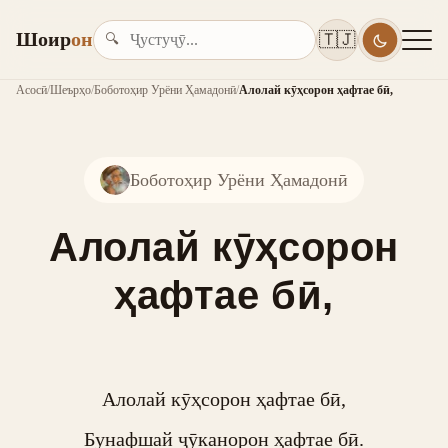
Шоир
он
🇹🇯
🔍
Асосӣ
/
Шеърҳо
/
Боботоҳир Урёни Ҳамадонӣ
/
Алолай кӯҳсорон ҳафтае бӣ,
Боботоҳир Урёни Ҳамадонӣ
Алолай кӯҳсорон
ҳафтае бӣ,
Алолай кӯҳсорон ҳафтае бӣ,

Бунафшай ҷӯканорон ҳафтае бӣ.
