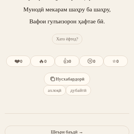
Мунодӣ мекарам шаҳру ба шаҳру,

Вафои гулъизорон ҳафтае бӣ.
Хато ёфтед?
❤️
🔥
👍
😢
⭐
0
0
0
0
0
Нусхабардорӣ
ахлоқӣ
дубайтӣ
Шеъри баъдӣ
→