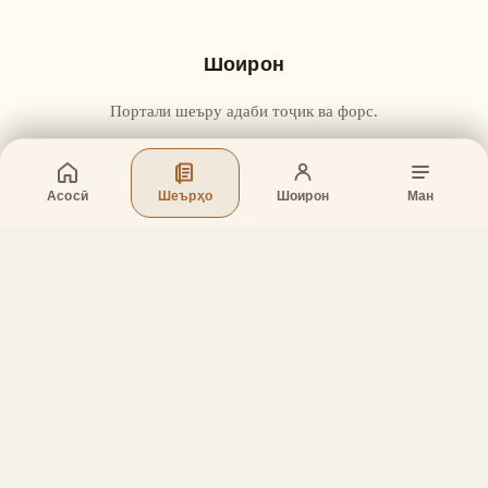
Шоирон
Портали шеъру адаби тоҷик ва форс.
Асосӣ
Шеърҳо
Шоирон
Ман
Бахшҳо
Асосӣ
Шеърҳо
Шоирон
Дар бораи лоиҳа
Тамос
Дастгирӣ