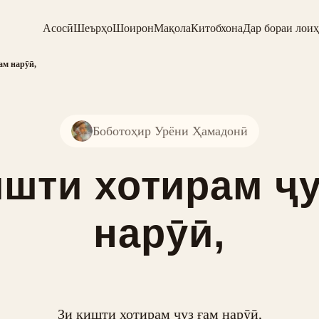
Асосӣ
Шеърҳо
Шоирон
Мақола
Китобхона
Дар бораи лоиҳ
ам нарӯӣ,
Боботоҳир Урёни Ҳамадонӣ
ишти хотирам ҷу
нарӯӣ,
Зи кишти хотирам ҷуз ғам нарӯӣ,
