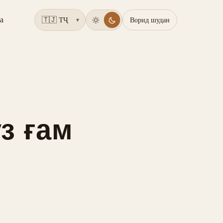
а
Ворид шудан
▾
з ғам