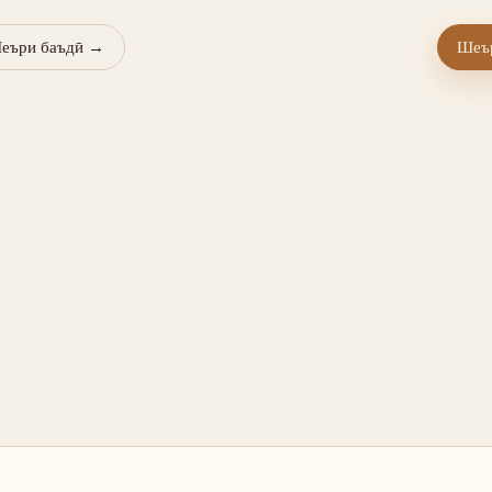
еъри баъдӣ
→
Шеър