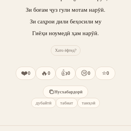
Зи боғам ҷуз гули мотам нарӯӣ.

Зи саҳрои дили беҳосили му

Гиёҳи ноумедӣ ҳам нарӯӣ.
Хато ёфтед?
❤️
🔥
👍
😢
⭐
0
0
0
0
0
Нусхабардорӣ
дубайтӣ
табиат
танҳоӣ