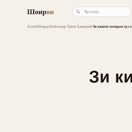
Шоир
он
🔍
Асосӣ
/
Шеърҳо
/
Боботоҳир Урёни Ҳамадонӣ
/
Зи кишти хотирам ҷуз ғ
Зи к