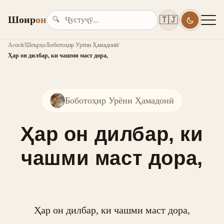
Шоир
он
🇹🇯
🔍
Асосӣ
/
Шеърҳо
/
Боботоҳир Урёни Ҳамадонӣ
/
Ҳар он дилбар, ки чашми маст дора,
Боботоҳир Урёни Ҳамадонӣ
Ҳар он дилбар, ки
чашми маст дора,
Ҳар он дилбар, ки чашми маст дора,
