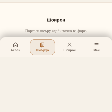
Шоирон
Портали шеъру адаби тоҷик ва форс.
Асосӣ
Шеърҳо
Шоирон
Ман
Бахшҳо
Асосӣ
Шеърҳо
Шоирон
Дар бораи лоиҳа
Тамос