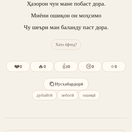
Ҳазорон чун мане побаст дора.

Миёни ошиқон он моҳсимо

Чу шеъри ман баланду паст дора.
Хато ёфтед?
❤️
🔥
👍
😢
⭐
0
0
0
0
0
Нусхабардорӣ
дубайтӣ
зебогӣ
ошиқӣ