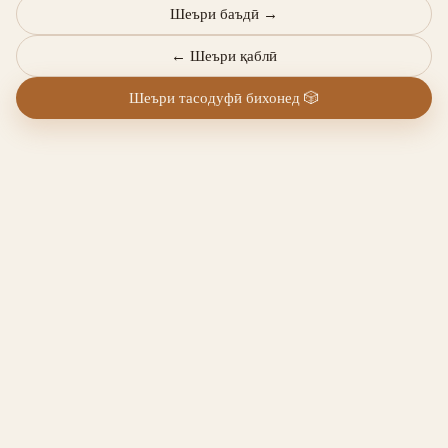
Шеъри баъдӣ
→
←
Шеъри қаблӣ
Шеъри тасодуфӣ бихонед
🎲