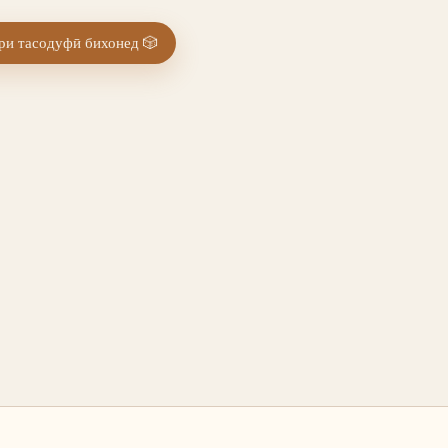
и тасодуфӣ бихонед
🎲