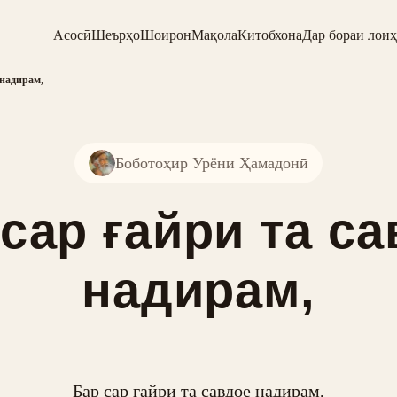
Асосӣ
Шеърҳо
Шоирон
Мақола
Китобхона
Дар бораи лоиҳ
 надирам,
Боботоҳир Урёни Ҳамадонӣ
сар ғайри та с
надирам,
Бар сар ғайри та савдое надирам,
