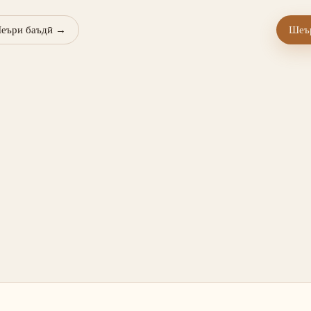
еъри баъдӣ
→
Шеър