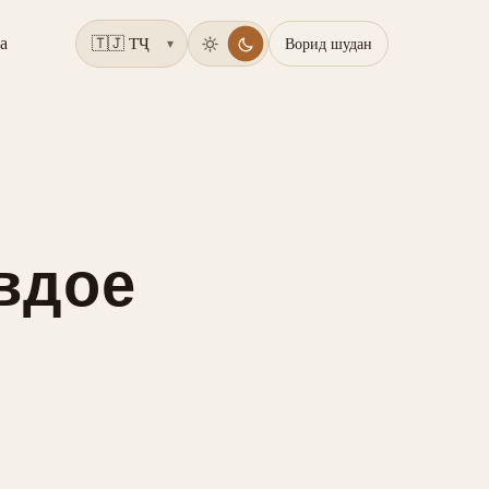
а
Ворид шудан
▾
авдое