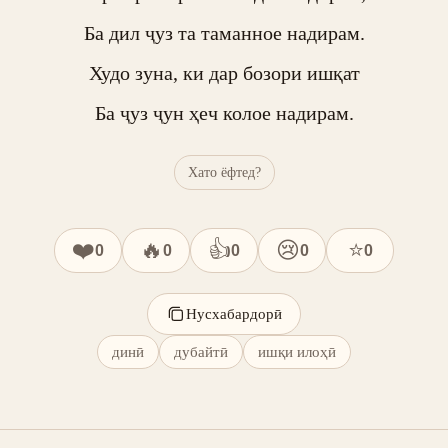
Ба дил ҷуз та таманное надирам.

Худо зуна, ки дар бозори ишқат

Ба ҷуз ҷун ҳеч колое надирам.
Хато ёфтед?
❤️
🔥
👍
😢
⭐
0
0
0
0
0
Нусхабардорӣ
динӣ
дубайтӣ
ишқи илоҳӣ