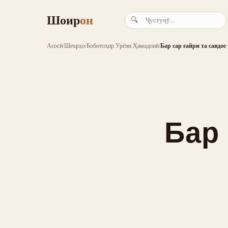
Шоир
он
🔍
Асосӣ
/
Шеърҳо
/
Боботоҳир Урёни Ҳамадонӣ
/
Бар сар ғайри та савдое
Бар 