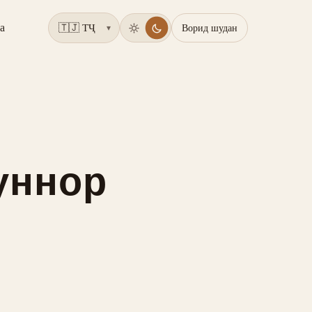
а
Ворид шудан
▾
зуннор