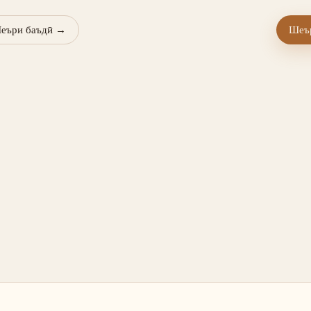
еъри баъдӣ
→
Шеър