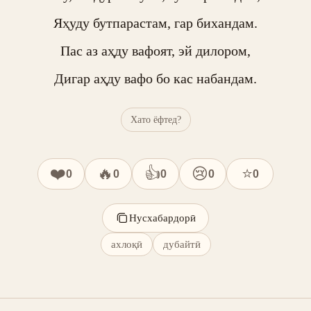
Яҳуду бутпарастам, гар бихандам.

Пас аз аҳду вафоят, эй дилором,

Дигар аҳду вафо бо кас набандам.
Хато ёфтед?
❤️
🔥
👍
😢
⭐
0
0
0
0
0
Нусхабардорӣ
ахлоқӣ
дубайтӣ