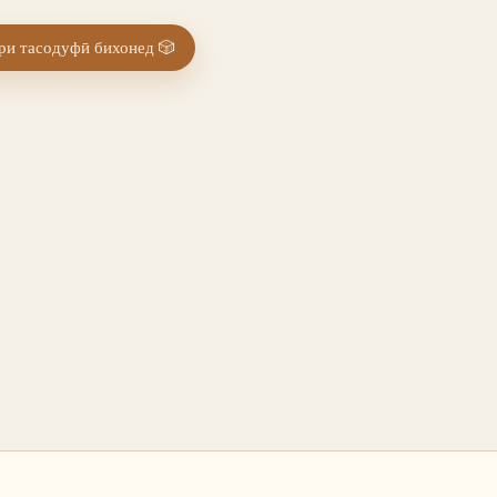
и тасодуфӣ бихонед
🎲