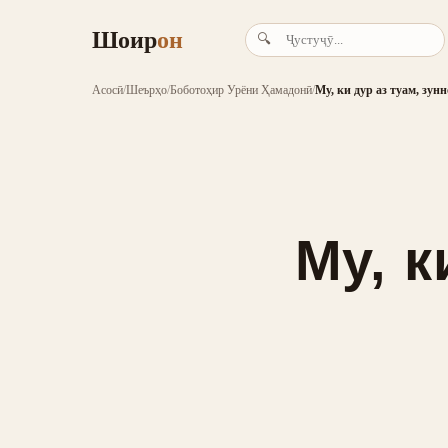
Шоир
он
🔍
Асосӣ
/
Шеърҳо
/
Боботоҳир Урёни Ҳамадонӣ
/
Му, ки дур аз туам, зун
Му, к