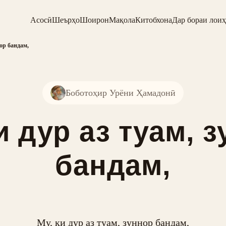
Асосӣ
Шеърҳо
Шоирон
Мақола
Китобхона
Дар бораи лоиҳ
нор бандам,
Боботоҳир Урёни Ҳамадонӣ
и дур аз туам, 
бандам,
Му, ки дур аз туам, зуннор бандам,
