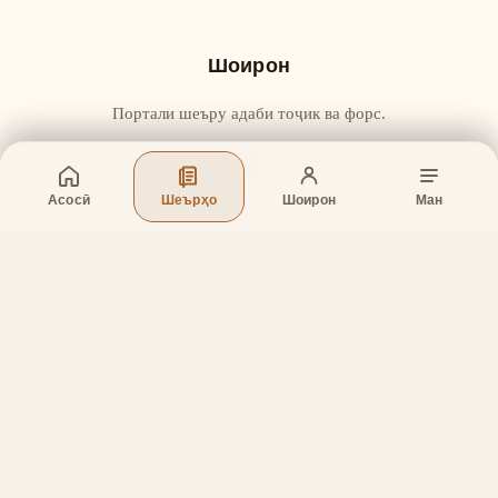
Шоирон
Портали шеъру адаби тоҷик ва форс.
Асосӣ
Шеърҳо
Шоирон
Ман
Бахшҳо
Асосӣ
Шеърҳо
Шоирон
Дар бораи лоиҳа
Тамос
Дастгирӣ