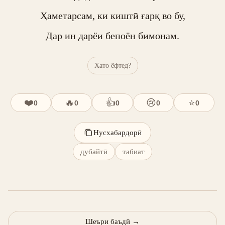
Ҳаметарсам, ки киштӣ ғарқ во бу,

Дар ин дарёи бепоён бимонам.
Хато ёфтед?
❤️
🔥
👍
😢
⭐
0
0
0
0
0
Нусхабардорӣ
дубайтӣ
табиат
Шеъри баъдӣ
→