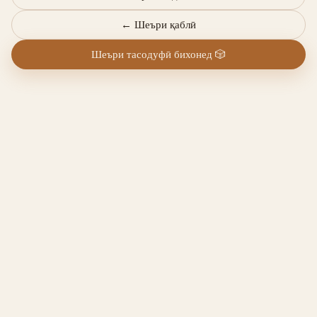
←
Шеъри қаблӣ
Шеъри тасодуфӣ бихонед
🎲