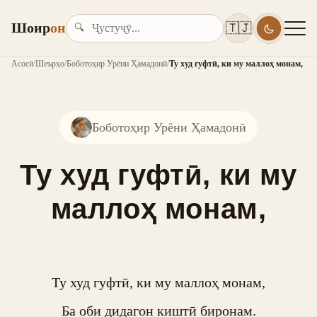
Шоир
он
🇹🇯
🔍
Асосӣ
/
Шеърҳо
/
Боботоҳир Урёни Ҳамадонӣ
/
Ту худ гуфтӣ, ки му маллоҳ монам,
Боботоҳир Урёни Ҳамадонӣ
Ту худ гуфтӣ, ки му
маллоҳ монам,
Ту худ гуфтӣ, ки му маллоҳ монам,

Ба оби дидагон киштӣ биронам.
