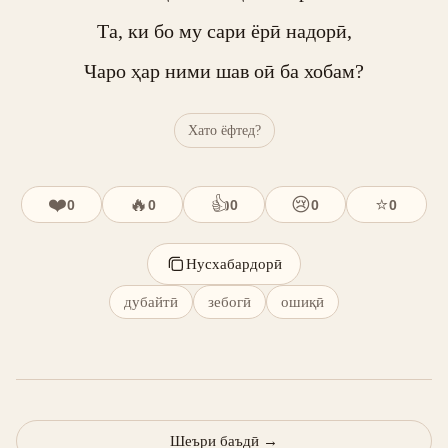
Та, ки бо му сари ёрӣ надорӣ,

Чаро ҳар ними шав оӣ ба хобам?
Хато ёфтед?
❤️
🔥
👍
😢
⭐
0
0
0
0
0
Нусхабардорӣ
дубайтӣ
зебогӣ
ошиқӣ
Шеъри баъдӣ
→