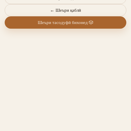
←
Шеъри қаблӣ
Шеъри тасодуфӣ бихонед
🎲