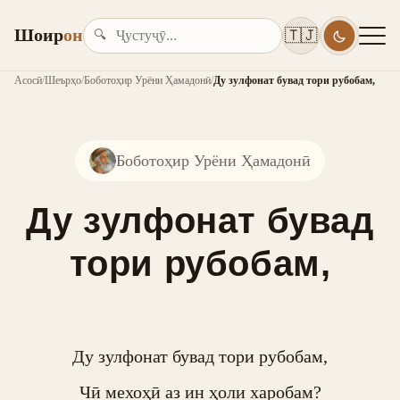
Шоир
он
🇹🇯
🔍
Асосӣ
/
Шеърҳо
/
Боботоҳир Урёни Ҳамадонӣ
/
Ду зулфонат бувад тори рубобам,
Боботоҳир Урёни Ҳамадонӣ
Ду зулфонат бувад
тори рубобам,
Ду зулфонат бувад тори рубобам,

Чӣ мехоҳӣ аз ин ҳоли харобам?
