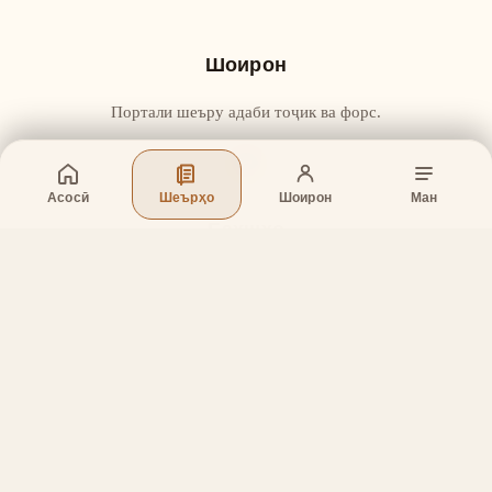
Шоирон
Портали шеъру адаби тоҷик ва форс.
Асосӣ
Шеърҳо
Шоирон
Ман
Бахшҳо
Асосӣ
Шеърҳо
Шоирон
Дар бораи лоиҳа
Тамос
Дастгирӣ