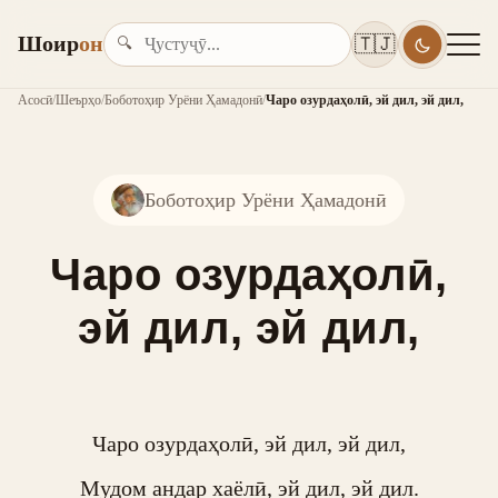
Шоир
он
🇹🇯
🔍
Асосӣ
/
Шеърҳо
/
Боботоҳир Урёни Ҳамадонӣ
/
Чаро озурдаҳолӣ, эй дил, эй дил,
Боботоҳир Урёни Ҳамадонӣ
Чаро озурдаҳолӣ,
эй дил, эй дил,
Чаро озурдаҳолӣ, эй дил, эй дил,

Мудом андар хаёлӣ, эй дил, эй дил.
