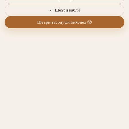
←
Шеъри қаблӣ
Шеъри тасодуфӣ бихонед
🎲