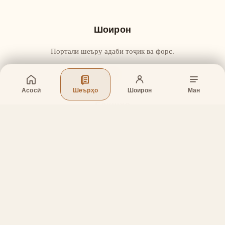
Шоирон
Портали шеъру адаби тоҷик ва форс.
Асосӣ
Шеърҳо
Шоирон
Ман
Бахшҳо
Асосӣ
Шеърҳо
Шоирон
Дар бораи лоиҳа
Тамос
Дастгирӣ