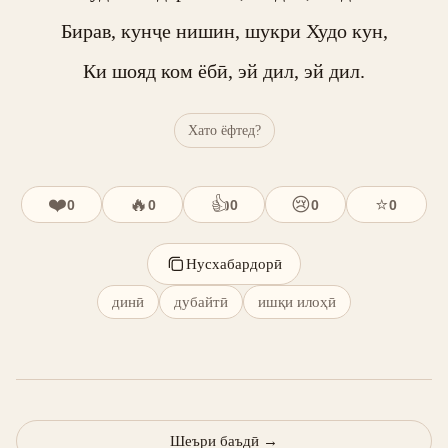
Бирав, кунҷе нишин, шукри Худо кун,

Ки шояд ком ёбӣ, эй дил, эй дил.
Хато ёфтед?
❤️
🔥
👍
😢
⭐
0
0
0
0
0
Нусхабардорӣ
динӣ
дубайтӣ
ишқи илоҳӣ
Шеъри баъдӣ
→