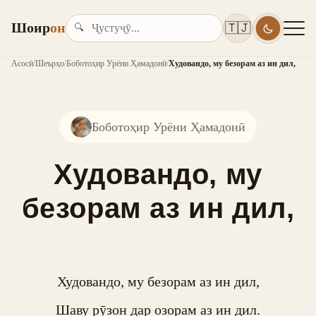
Шоир
он
🇹🇯
🔍
Асосӣ
/
Шеърҳо
/
Боботоҳир Урёни Ҳамадонӣ
/
Худовандо, му безорам аз ин дил,
Боботоҳир Урёни Ҳамадонӣ
Худовандо, му
безорам аз ин дил,
Худовандо, му безорам аз ин дил,

Шаву рӯзон дар озорам аз ин дил.
