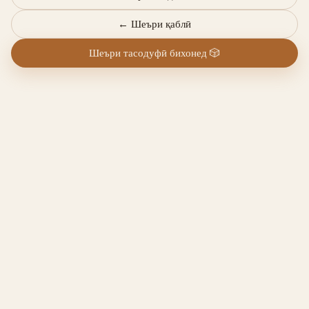
←
Шеъри қаблӣ
Шеъри тасодуфӣ бихонед
🎲