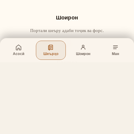
Шоирон
Портали шеъру адаби тоҷик ва форс.
Асосӣ
Шеърҳо
Шоирон
Ман
Бахшҳо
Асосӣ
Шеърҳо
Шоирон
Дар бораи лоиҳа
Тамос
Дастгирӣ