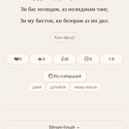
Зи бас нолидам, аз нолиданам танг,

Зи му бистон, ки безорам аз ин дил.
Хато ёфтед?
❤️
🔥
👍
😢
⭐
0
0
0
0
0
Нусхабардорӣ
динӣ
дубайтӣ
ишқи илоҳӣ
Шеъри баъдӣ
→