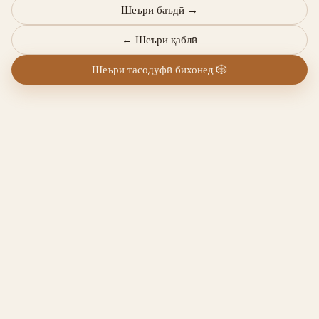
Шеъри баъдӣ
→
←
Шеъри қаблӣ
Шеъри тасодуфӣ бихонед
🎲