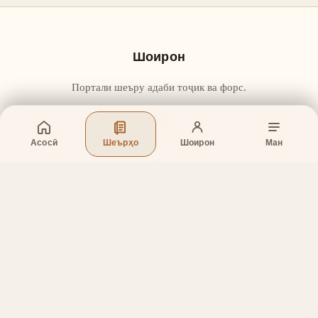
Шоирон
Портали шеъру адаби тоҷик ва форс.
Асосӣ
Шеърҳо
Шоирон
Ман
Бахшҳо
Асосӣ
Шеърҳо
Шоирон
Дар бораи лоиҳа
Тамос