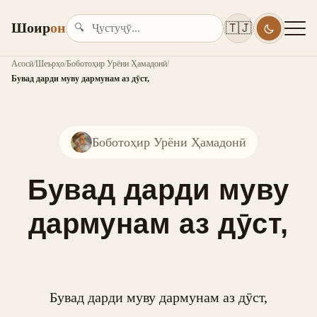
Шоир
он
🇹🇯
🔍
Асосӣ
/
Шеърҳо
/
Боботоҳир Урёни Ҳамадонӣ
/
Бувад дарди муву дармунам аз дӯст,
Боботоҳир Урёни Ҳамадонӣ
Бувад дарди муву
дармунам аз дӯст,
Бувад дарди муву дармунам аз дӯст,
