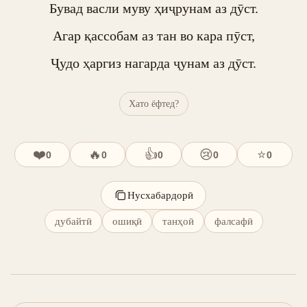
Бувад васли муву ҳиҷрунам аз дӯст.

Агар қассобам аз тан во кара пӯст,

Ҷудо ҳаргиз нагарда ҷунам аз дӯст.
Хато ёфтед?
❤️
🔥
👍
😢
⭐
0
0
0
0
0
Нусхабардорӣ
дубайтӣ
ошиқӣ
танҳоӣ
фалсафӣ