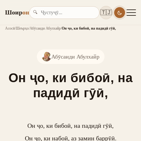
Шоир
он
🇹🇯
🔍
Асосӣ
/
Шеърҳо
/
Абӯсаиди Абулхайр
/
Он ҷо, ки бибоӣ, на падидӣ гӯӣ,
Абӯсаиди Абулхайр
Он ҷо, ки бибоӣ, на
падидӣ гӯӣ,
Он ҷо, ки бибоӣ, на падидӣ гӯӣ,

Он ҷо, ки набоӣ, аз замин баррӯӣ.
