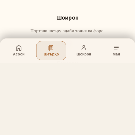
Шоирон
Портали шеъру адаби тоҷик ва форс.
Асосӣ
Шеърҳо
Шоирон
Ман
Бахшҳо
Асосӣ
Шеърҳо
Шоирон
Дар бораи лоиҳа
Тамос
Дастгирӣ