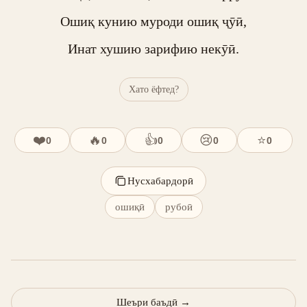
Ошиқ кунию муроди ошиқ ҷӯӣ,

Инат хушию зарифию некӯӣ.
Хато ёфтед?
❤️
🔥
👍
😢
⭐
0
0
0
0
0
Нусхабардорӣ
ошиқӣ
рубоӣ
Шеъри баъдӣ
→