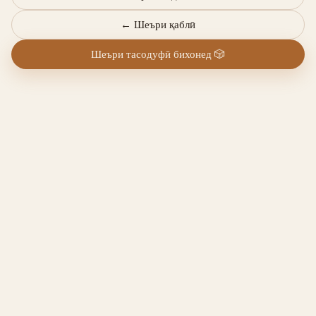
←
Шеъри қаблӣ
Шеъри тасодуфӣ бихонед
🎲