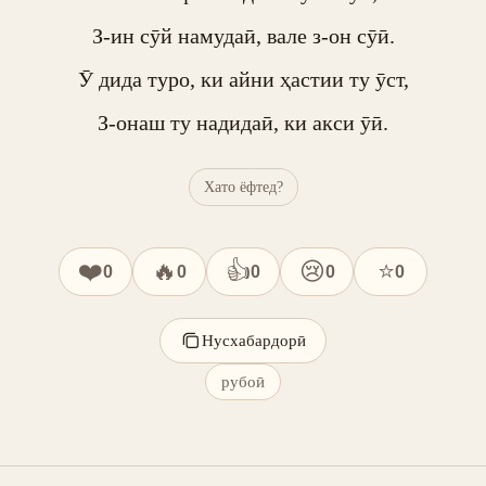
З-ин сӯй намудаӣ, вале з-он сӯӣ.

Ӯ дида туро, ки айни ҳастии ту ӯст,

З-онаш ту надидаӣ, ки акси ӯӣ.
Хато ёфтед?
❤️
🔥
👍
😢
⭐
0
0
0
0
0
Нусхабардорӣ
рубоӣ