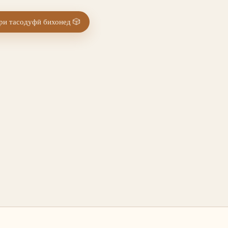
и тасодуфӣ бихонед
🎲