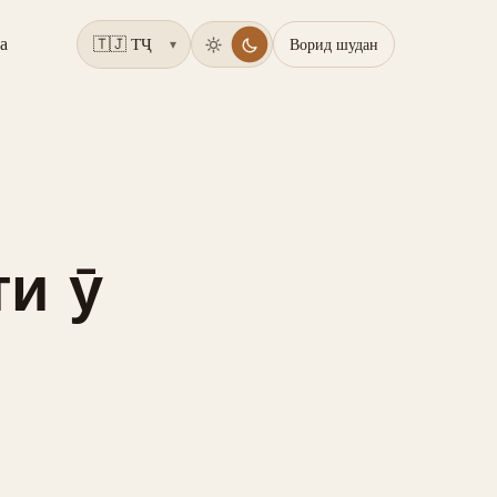
а
Ворид шудан
▾
и ӯ