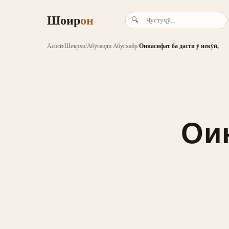
Шоир
он
🔍
Асосӣ
/
Шеърҳо
/
Абӯсаиди Абулхайр
/
Оинасифат ба дасти ӯ некӯӣ,
Ои