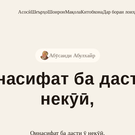
Асосӣ
Шеърҳо
Шоирон
Мақола
Китобхона
Дар бораи лоиҳ
Абӯсаиди Абулхайр
насифат ба даст
некӯӣ,
Оинасифат ба дасти ӯ некӯӣ,
