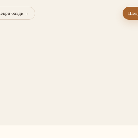
еъри баъдӣ
→
Шеър