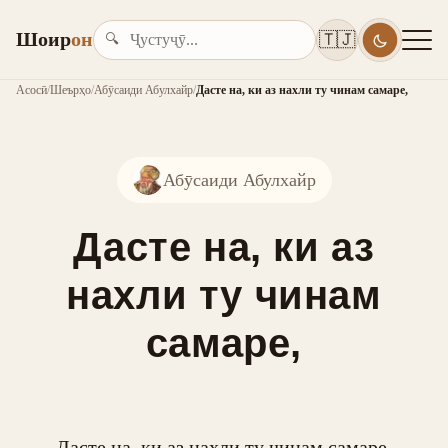
Шоир
он
🇹🇯
🔍
Асосӣ
/
Шеърҳо
/
Абӯсаиди Абулхайр
/
Дасте на, ки аз нахли ту чинам самаре,
Абӯсаиди Абулхайр
Дасте на, ки аз
нахли ту чинам
самаре,
Дасте на, ки аз нахли ту чинам самаре,
