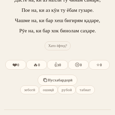
Пое на, ки аз кӯи ту ёбам гузаре.

Чашме на, ки бар хеш бигирям қадаре,

Рӯе на, ки бар хок бинолам саҳаре.
Хато ёфтед?
❤️
🔥
👍
😢
⭐
0
0
0
0
0
Нусхабардорӣ
зебогӣ
ошиқӣ
рубоӣ
табиат