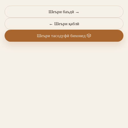
Шеъри баъдӣ
→
←
Шеъри қаблӣ
Шеъри тасодуфӣ бихонед
🎲