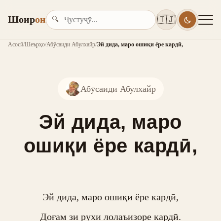
Шоир
он
🇹🇯
🔍
Асосӣ
/
Шеърҳо
/
Абӯсаиди Абулхайр
/
Эй дида, маро ошиқи ёре кардӣ,
Абӯсаиди Абулхайр
Эй дида, маро
ошиқи ёре кардӣ,
Эй дида, маро ошиқи ёре кардӣ,

Доғам зи рухи лолаъизоре кардӣ.
