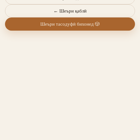
←
Шеъри қаблӣ
Шеъри тасодуфӣ бихонед
🎲