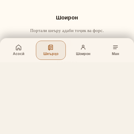
Шоирон
Портали шеъру адаби тоҷик ва форс.
Асосӣ
Шеърҳо
Шоирон
Ман
Бахшҳо
Асосӣ
Шеърҳо
Шоирон
Дар бораи лоиҳа
Тамос
Дастгирӣ