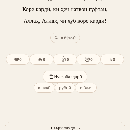
Коре кардӣ, ки ҳеч натвон гуфтан,

Аллаҳ, Аллаҳ, чи хуб коре кардӣ!
Хато ёфтед?
❤️
🔥
👍
😢
⭐
0
0
0
0
0
Нусхабардорӣ
ошиқӣ
рубоӣ
табиат
Шеъри баъдӣ
→