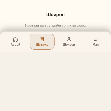
Шоирон
Портали шеъру адаби тоҷик ва форс.
Асосӣ
Шеърҳо
Шоирон
Ман
Бахшҳо
Асосӣ
Шеърҳо
Шоирон
Дар бораи лоиҳа
Тамос
Дастгирӣ