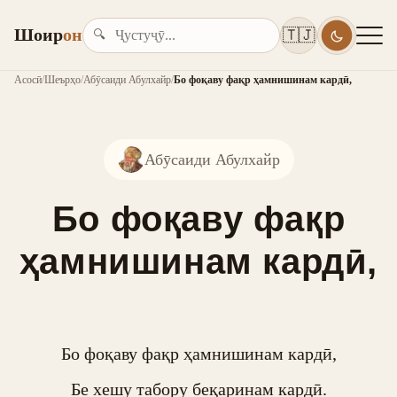
Шоир
он
🇹🇯
🔍
Асосӣ
/
Шеърҳо
/
Абӯсаиди Абулхайр
/
Бо фоқаву фақр ҳамнишинам кардӣ,
Абӯсаиди Абулхайр
Бо фоқаву фақр
ҳамнишинам кардӣ,
Бо фоқаву фақр ҳамнишинам кардӣ,

Бе хешу табору беқаринам кардӣ.
