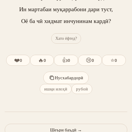
Ин мартабаи муқаррабони дари туст,

Оё ба чӣ хидмат инчунинам кардӣ?
Хато ёфтед?
❤️
🔥
👍
😢
⭐
0
0
0
0
0
Нусхабардорӣ
ишқи илоҳӣ
рубоӣ
Шеъри баъдӣ
→