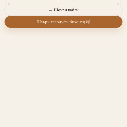
←
Шеъри қаблӣ
Шеъри тасодуфӣ бихонед
🎲