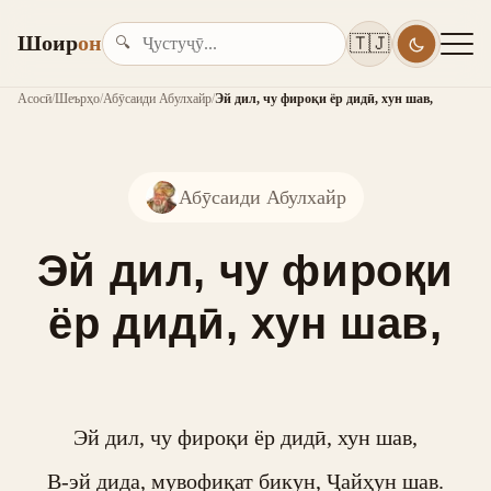
Шоир
он
🇹🇯
🔍
Асосӣ
/
Шеърҳо
/
Абӯсаиди Абулхайр
/
Эй дил, чу фироқи ёр дидӣ, хун шав,
Абӯсаиди Абулхайр
Эй дил, чу фироқи
ёр дидӣ, хун шав,
Эй дил, чу фироқи ёр дидӣ, хун шав,

В-эй дида, мувофиқат бикун, Ҷайҳун шав.
