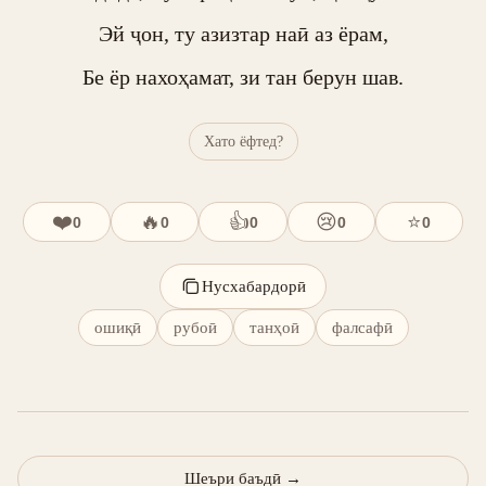
Эй ҷон, ту азизтар наӣ аз ёрам,

Бе ёр нахоҳамат, зи тан берун шав.
Хато ёфтед?
❤️
🔥
👍
😢
⭐
0
0
0
0
0
Нусхабардорӣ
ошиқӣ
рубоӣ
танҳоӣ
фалсафӣ
Шеъри баъдӣ
→