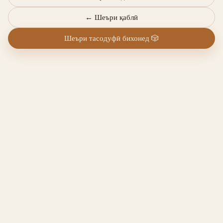
←
Шеъри қаблӣ
Шеъри тасодуфӣ бихонед
🎲