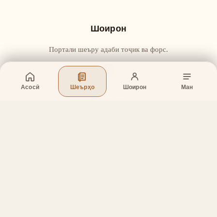
Шоирон
Портали шеъру адаби тоҷик ва форс.
Асосӣ
Шеърҳо
Шоирон
Ман
Бахшҳо
Асосӣ
Шеърҳо
Шоирон
Дар бораи лоиҳа
Тамос
Дастгирӣ