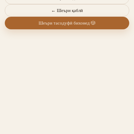
←
Шеъри қаблӣ
Шеъри тасодуфӣ бихонед
🎲