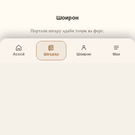
Шоирон
Портали шеъру адаби тоҷик ва форс.
Асосӣ
Шеърҳо
Шоирон
Ман
Бахшҳо
Асосӣ
Шеърҳо
Шоирон
Дар бораи лоиҳа
Тамос
Дастгирӣ