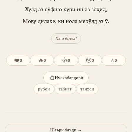
Хулд аз сӯфию ҳури ин аз зоҳид,

Мову дилаке, ки нола мерӯяд аз ӯ.
Хато ёфтед?
❤️
🔥
👍
😢
⭐
0
0
0
0
0
Нусхабардорӣ
рубоӣ
табиат
танҳоӣ
Шеъри баъдӣ
→