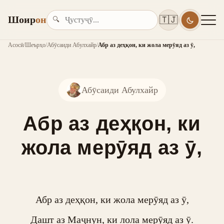
Шоир
он
🇹🇯
🔍
Асосӣ
/
Шеърҳо
/
Абӯсаиди Абулхайр
/
Абр аз деҳқон, ки жола мерӯяд аз ӯ,
Абӯсаиди Абулхайр
Абр аз деҳқон, ки
жола мерӯяд аз ӯ,
Абр аз деҳқон, ки жола мерӯяд аз ӯ,

Дашт аз Маҷнун, ки лола мерӯяд аз ӯ.
