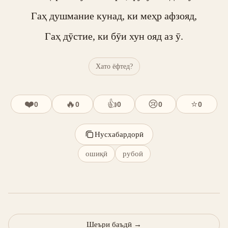
Гаҳ душмание кунад, ки меҳр афзояд,

Гаҳ дӯстие, ки бӯи хун ояд аз ӯ.
Хато ёфтед?
❤️
🔥
👍
😢
⭐
0
0
0
0
0
Нусхабардорӣ
ошиқӣ
рубоӣ
Шеъри баъдӣ
→