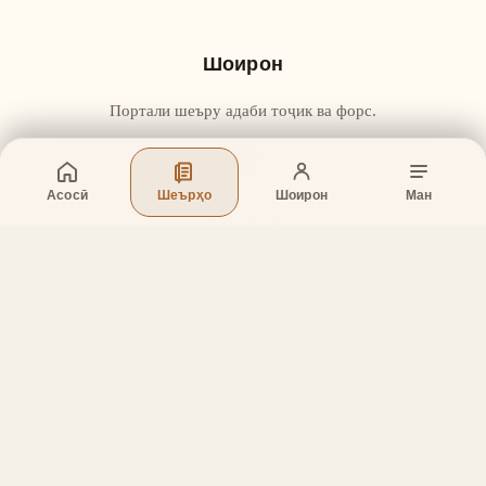
Шоирон
Портали шеъру адаби тоҷик ва форс.
Асосӣ
Шеърҳо
Шоирон
Ман
Бахшҳо
Асосӣ
Шеърҳо
Шоирон
Дар бораи лоиҳа
Тамос
Дастгирӣ