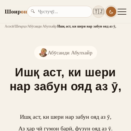
Шоир
он
🇹🇯
🔍
Асосӣ
/
Шеърҳо
/
Абӯсаиди Абулхайр
/
Ишқ аст, ки шери нар забун ояд аз ӯ,
Абӯсаиди Абулхайр
Ишқ аст, ки шери
нар забун ояд аз ӯ,
Ишқ аст, ки шери нар забун ояд аз ӯ,

Аз ҳар чӣ гумон барӣ, фузун ояд аз ӯ.
