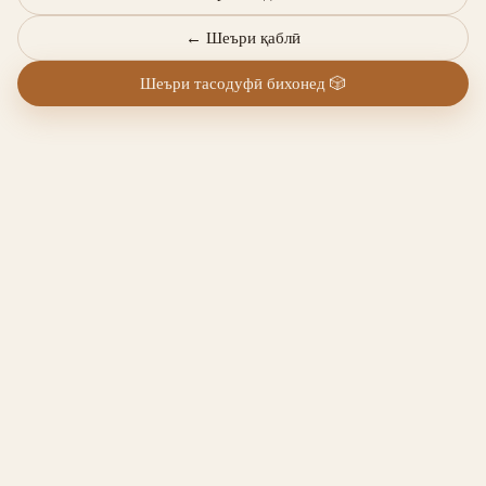
←
Шеъри қаблӣ
Шеъри тасодуфӣ бихонед
🎲