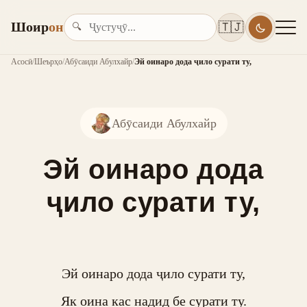
Шоир
он
🇹🇯
🔍
Асосӣ
/
Шеърҳо
/
Абӯсаиди Абулхайр
/
Эй оинаро дода ҷило сурати ту,
Абӯсаиди Абулхайр
Эй оинаро дода
ҷило сурати ту,
Эй оинаро дода ҷило сурати ту,

Як оина кас надид бе сурати ту.
