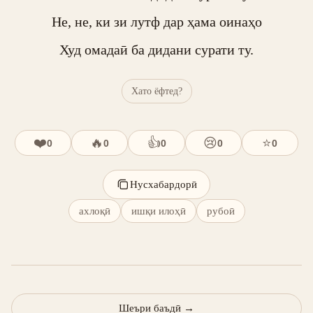
Не, не, ки зи лутф дар ҳама оинаҳо

Худ омадаӣ ба дидани сурати ту.
Хато ёфтед?
❤️
🔥
👍
😢
⭐
0
0
0
0
0
Нусхабардорӣ
ахлоқӣ
ишқи илоҳӣ
рубоӣ
Шеъри баъдӣ
→