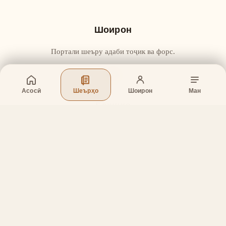
Шоирон
Портали шеъру адаби тоҷик ва форс.
Асосӣ
Шеърҳо
Шоирон
Ман
Бахшҳо
Асосӣ
Шеърҳо
Шоирон
Дар бораи лоиҳа
Тамос
Дастгирӣ