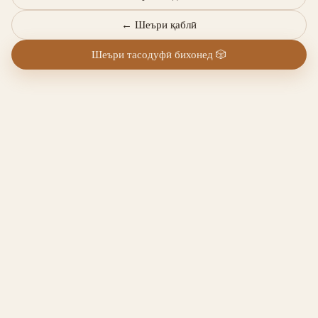
←
Шеъри қаблӣ
Шеъри тасодуфӣ бихонед
🎲