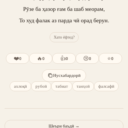
Рӯзе ба ҳазор ғам ба шаб меорам,

То худ фалак аз парда чӣ орад берун.
Хато ёфтед?
❤️
🔥
👍
😢
⭐
0
0
0
0
0
Нусхабардорӣ
ахлоқӣ
рубоӣ
табиат
танҳоӣ
фалсафӣ
Шеъри баъдӣ
→