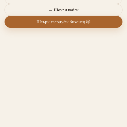
←
Шеъри қаблӣ
Шеъри тасодуфӣ бихонед
🎲