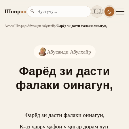
Шоир
он
🇹🇯
🔍
Асосӣ
/
Шеърҳо
/
Абӯсаиди Абулхайр
/
Фарёд зи дасти фалаки оинагун,
Абӯсаиди Абулхайр
Фарёд зи дасти
фалаки оинагун,
Фарёд зи дасти фалаки оинагун,

К-аз ҷавру ҷафои ӯ ҷигар дорам хун.
