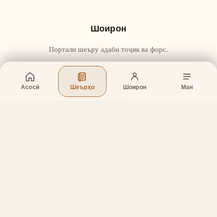
Шоирон
Портали шеъру адаби тоҷик ва форс.
Асосӣ
Шеърҳо
Шоирон
Ман
Бахшҳо
Асосӣ
Шеърҳо
Шоирон
Дар бораи лоиҳа
Тамос
Дастгирӣ