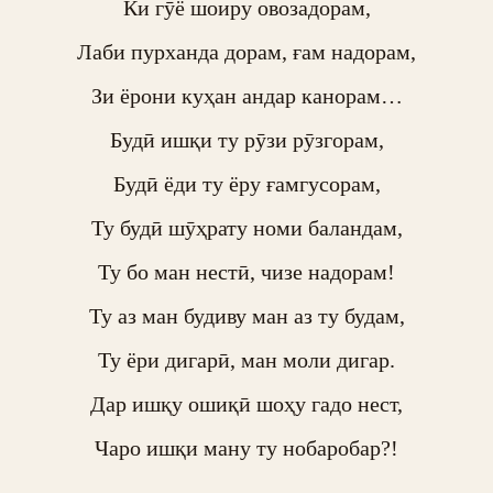
Ки гӯё шоиру овозадорам,

Лаби пурханда дорам, ғам надорам,

Зи ёрони куҳан андар канорам…

Будӣ ишқи ту рӯзи рӯзгорам,

Будӣ ёди ту ёру ғамгусорам,

Ту будӣ шӯҳрату номи баландам,

Ту бо ман нестӣ, чизе надорам!

Ту аз ман будиву ман аз ту будам,

Ту ёри дигарӣ, ман моли дигар.

Дар ишқу ошиқӣ шоҳу гадо нест,

Чаро ишқи ману ту нобаробар?!