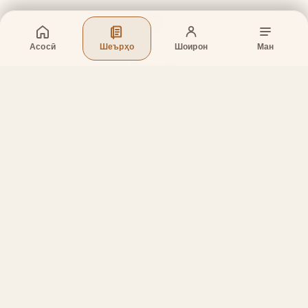
Асосӣ
Шеърҳо
Шоирон
Ман
Бахшҳо
Асосӣ
Шеърҳо
Шоирон
Дар бораи лоиҳа
Тамос
Дастгирӣ
Тамос
Телефон
:
+998 (94) 334-39-57