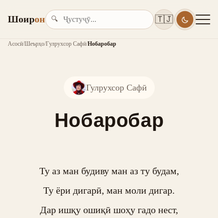
Шоир
он
🇹🇯
🔍
Асосӣ
/
Шеърҳо
/
Гулрухсор Сафӣ
/
Нобаробар
Гулрухсор Сафӣ
Нобаробар
Ту аз ман будиву ман аз ту будам,

Ту ёри дигарӣ, ман моли дигар.

Дар ишқу ошиқӣ шоҳу гадо нест,
