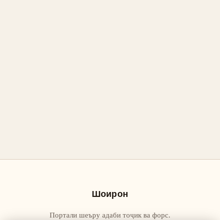
Шоирон
Портали шеъру адаби тоҷик ва форс.