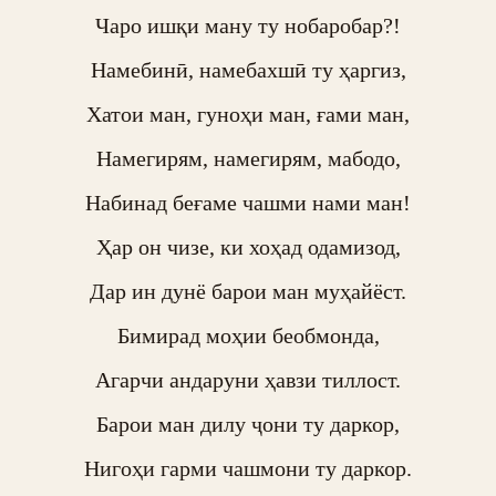
Чаро ишқи ману ту нобаробар?!

Намебинӣ, намебахшӣ ту ҳаргиз,

Хатои ман, гуноҳи ман, ғами ман,

Намегирям, намегирям, мабодо,

Набинад беғаме чашми нами ман!

Ҳар он чизе, ки хоҳад одамизод,

Дар ин дунё барои ман муҳайёст.

Бимирад моҳии беобмонда,

Агарчи андаруни ҳавзи тиллост.

Барои ман дилу ҷони ту даркор,

Нигоҳи гарми чашмони ту даркор.
