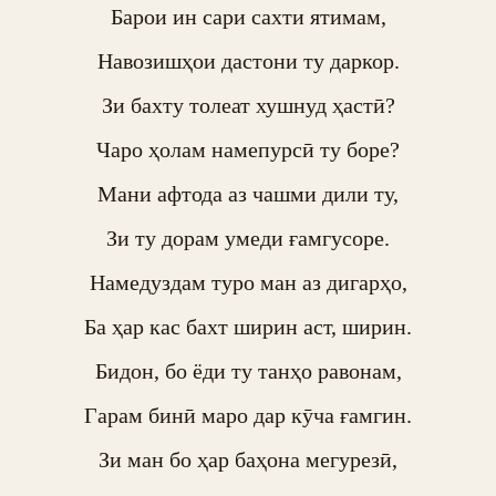
Барои ин сари сахти ятимам,

Навозишҳои дастони ту даркор.

Зи бахту толеат хушнуд ҳастӣ?

Чаро ҳолам намепурсӣ ту боре?

Мани афтода аз чашми дили ту,

Зи ту дорам умеди ғамгусоре.

Намедуздам туро ман аз дигарҳо,

Ба ҳар кас бахт ширин аст, ширин.

Бидон, бо ёди ту танҳо равонам,

Гарам бинӣ маро дар кӯча ғамгин.

Зи ман бо ҳар баҳона мегурезӣ,
