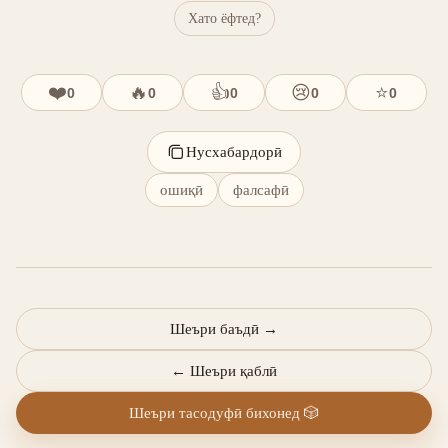
Хато ёфтед?
❤️
🔥
👍
😢
⭐
0
0
0
0
0
Нусхабардорӣ
ошиқӣ
фалсафӣ
Шеъри баъдӣ
→
←
Шеъри қаблӣ
Шеъри тасодуфӣ бихонед
🎲