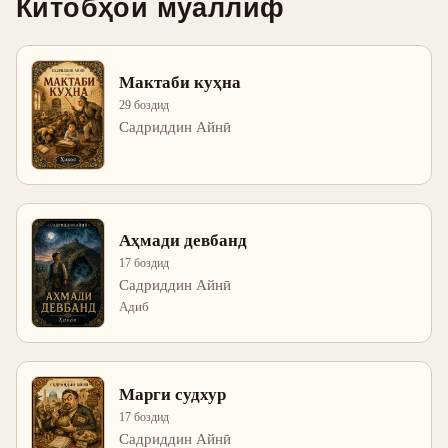
Китобҳои муаллиф
Мактаби куҳна
29 боздид
Садриддин Айнӣ
Аҳмади девбанд
17 боздид
Садриддин Айнӣ
Адиб
Марги судхур
17 боздид
Садриддин Айнӣ