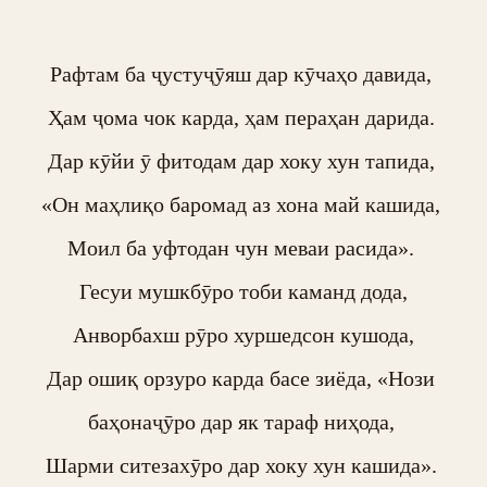
Рафтам ба ҷустуҷӯяш дар кӯчаҳо давида, 

Ҳам ҷома чок карда, ҳам пераҳан дарида. 

Дар кӯйи ӯ фитодам дар хоку хун тапида, 

«Он маҳлиқо баромад аз хона май кашида, 

Моил ба уфтодан чун меваи расида». 

Гесуи мушкбӯро тоби каманд дода,

 Анворбахш рӯро хуршедсон кушода, 

Дар ошиқ орзуро карда басе зиёда, «Нози 
баҳонаҷӯро дар як тараф ниҳода, 

Шарми ситезахӯро дар хоку хун кашида». 
