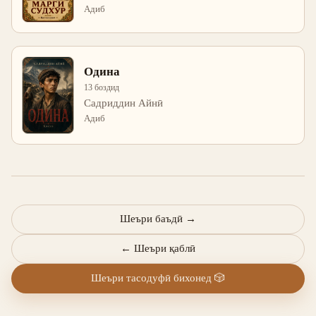
Адиб
Одина
13 боздид
Садриддин Айнӣ
Адиб
Шеъри баъдӣ
→
←
Шеъри қаблӣ
Шеъри тасодуфӣ бихонед
🎲