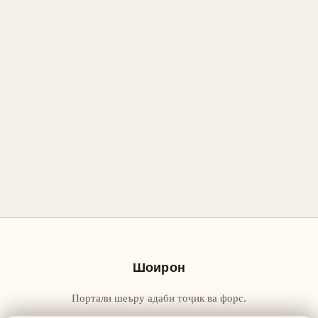
Шоирон
Портали шеъру адаби тоҷик ва форс.