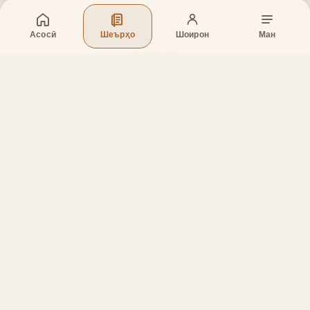
Асосӣ
Шеърҳо
Шоирон
Ман
Бахшҳо
Асосӣ
Шеърҳо
Шоирон
Дар бораи лоиҳа
Тамос
Дастгирӣ
Тамос
Телефон
:
+998 (94) 334-39-57
Telegram:
@muin_gulov