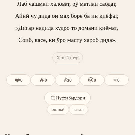
Лаб чашмаи ҳаловат, рӯ матлаи саодат, 

Айнӣ чу дида он маҳ боре ба ин қиёфат, 

«Дигар надида худро то домани қиёмат, 

Соиб, касе, ки ӯро масту хароб дида».
Хато ёфтед?
❤️
🔥
👍
😢
⭐
0
0
0
0
0
Нусхабардорӣ
ошиқӣ
ғазал