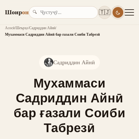
Шоир
он
🇹🇯
🔍
Асосӣ
/
Шеърҳо
/
Садриддин Айнӣ
/
Мухаммаси Садриддин Айнӣ бар ғазали Соиби Табрезӣ
Садриддин Айнӣ
Мухаммаси
Садриддин Айнӣ
бар ғазали Соиби
Табрезӣ