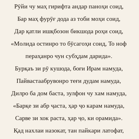
Рӯйи чу маҳ гирифта андар паноҳи соид, 

Бар маҳ фурӯғ дода аз тоби моҳи соид, 

Дар қатли ишқбозон бикшода роҳи соид, 

«Молида остинро то бӯсагоҳи соид, То ноф 
пераҳанро чун субҳдам дарида». 

Бурқаъ зи рӯ кушода, боғи Ирам намуда, 

Пайвастаабрувонро теғи дудам намуда, 

Дилро ба дом баста, зулфон чу хам намуда, 

«Барқе зи абр ҷаста, ҳар ҷо карам намуда, 

Сарве зи хок раста, ҳар ҷо, ки орамида». 

Қад нахлаи назокат, тан пайкари латофат, 
