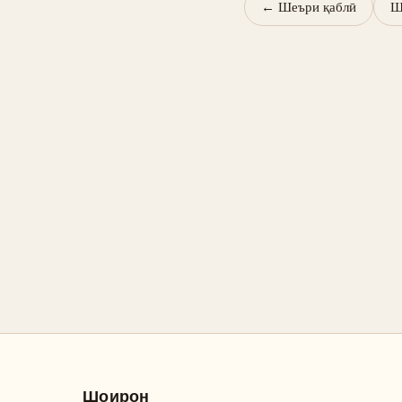
←
Шеъри қаблӣ
Ш
Шоирон