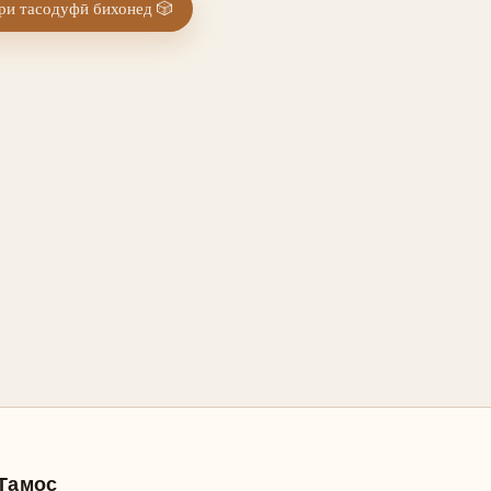
и тасодуфӣ бихонед
🎲
Тамос