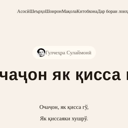
Асосӣ
Шеърҳо
Шоирон
Мақола
Китобхона
Дар бораи лоиҳ
Гулчеҳра Сулаймонӣ
чаҷон як қисса 
Очаҷон, як қисса гў,

Як қиссаяки хушрў.
