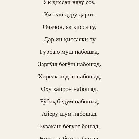
Як қиссаи наву соз,

Қиссаи дуру дароз.

Очаҷон, як қисса гў,

Дар ин қиссаяки ту

Гурбаю муш набошад,

Заргўш бегўш набошад.

Хирсак нодон набошад,

Оҳу ҳайрон набошад.

Рўбаҳ бедум набошад,

Айёру шум набошад.

Бузакаш бегург бошад,

Нотарсу бузург бошад.
