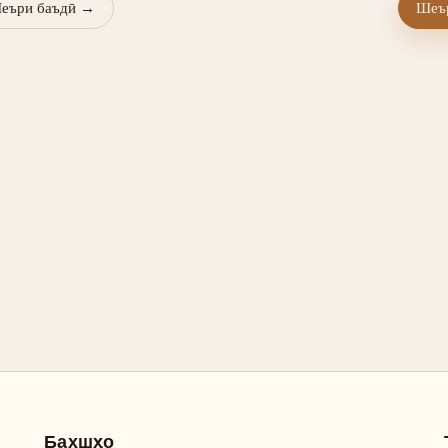
еъри баъдӣ
→
Шеър
Бахшҳо