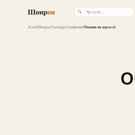
Шоир
он
🔍
Асосӣ
/
Шеърҳо
/
Гулчеҳра Сулаймонӣ
/
Очаҷон як қисса гӯ
О