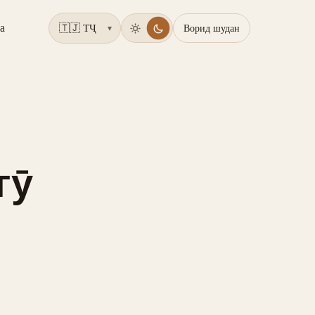
а
Ворид шудан
▾
гӯ