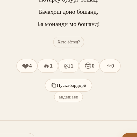
Бачаҳош доно бошанд,

Ба монанди мо бошанд!
Хато ёфтед?
❤️
🔥
👍
😢
⭐
4
1
1
0
0
Нусхабардорӣ
андешавӣ