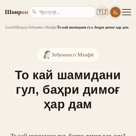
Шоир
он
🇹🇯
🔍
Асосӣ
/
Шеърҳо
/
Зебуннисо Махфӣ
/
То кай шамидани гул, баҳри димоғ ҳар дам
Зебуннисо Махфӣ
То кай шамидани
гул, баҳри димоғ
ҳар дам
То кай шамидани гул, баҳри димоғ ҳар дам?
