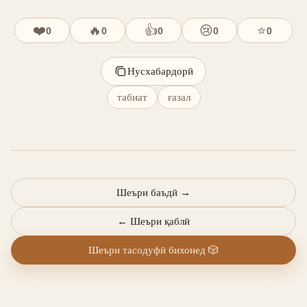
❤️
🔥
👍
😢
⭐
0
0
0
0
0
Нусхабардорӣ
табиат
ғазал
Шеъри баъдӣ
→
←
Шеъри қаблӣ
Шеъри тасодуфӣ бихонед
🎲