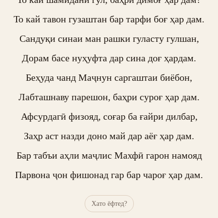
То кай тавон гузаштан бар тарфи боғ ҳар дам.

Сандуқи синаи ман рашки гуласту гулшан,

Дорам басе нуҳуфта дар сина доғ ҳардам.

Беҳуда чанд Маҷнун саргаштаи биёбон,

Лабташнаву парешон, баҳри суроғ ҳар дам.

Афсурдагӣ физояд, соғар ба ғайри дилбар,

Заҳр аст назди доно май дар аёғ ҳар дам.

Бар табъи аҳли маҷлис Махфӣ гарон намояд

Парвона ҷон фишонад гар бар чароғ ҳар дам.
Хато ёфтед?