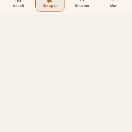
Асосӣ
Шеърҳо
Шоирон
Ман
Бахшҳо
Асосӣ
Шеърҳо
Шоирон
Дар бораи лоиҳа
Тамос
Дастгирӣ
Тамос
Телефон
:
+998 (94) 334-39-57
Telegram:
@muin_gulov