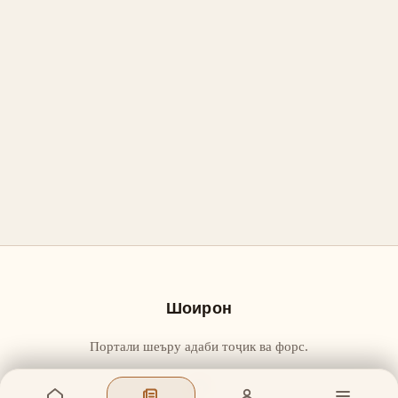
Шоирон
Портали шеъру адаби тоҷик ва форс.