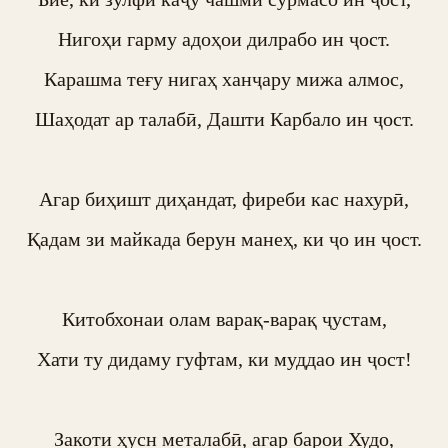
Нигоҳи гарму адоҳои дилрабо ин ҷост.

Карашма теғу нигаҳ ханҷару мижа алмос,

Шаҳодат ар талабӣ, Дашти Карбало ин ҷост.

Агар биҳишт диҳандат, фиреби кас нахурӣ,

Қадам зи майкада берун манеҳ, ки ҷо ин ҷост.

Китобхонаи олам варақ-варақ ҷустам,

Хати ту дидаму гуфтам, ки муддао ин ҷост!

Закоти ҳусн металабӣ, агар барои Худо,
