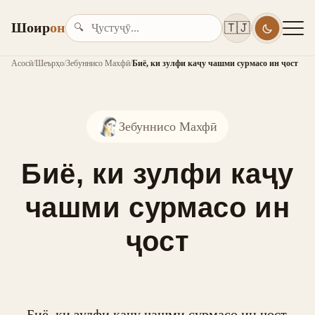
Шоир
он
🇹🇯
🔍
Асосӣ
/
Шеърҳо
/
Зебуннисо Махфӣ
/
Биё, ки зулфи каҷу чашми сурмасо ин ҷост
Зебуннисо Махфӣ
Биё, ки зулфи каҷу
чашми сурмасо ин
ҷост
Биё, ки зулфи каҷу чашми сурмасо ин ҷост,
