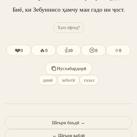
Биё, ки Зебуннисо ҳамчу ман гадо ин ҷост.
Хато ёфтед?
❤️
🔥
👍
😢
⭐
0
0
0
0
0
Нусхабардорӣ
динӣ
зебогӣ
ғазал
Шеъри баъдӣ
→
←
Шеъри қаблӣ