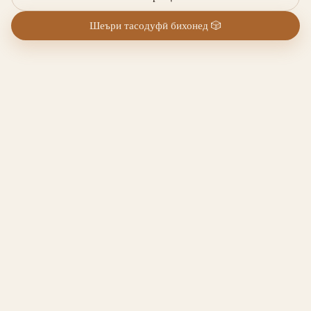
Шеъри тасодуфӣ бихонед
🎲