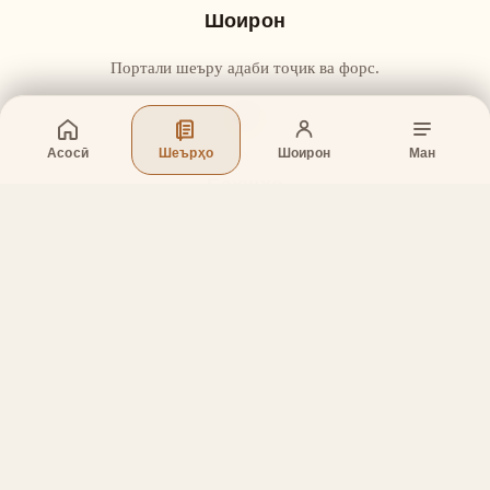
Шоирон
Портали шеъру адаби тоҷик ва форс.
Асосӣ
Шеърҳо
Шоирон
Ман
Бахшҳо
Асосӣ
Шеърҳо
Шоирон
Дар бораи лоиҳа
Тамос
Дастгирӣ