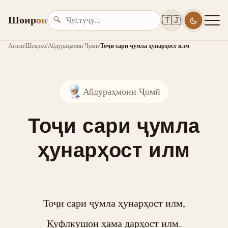
Шоир
он
🇹🇯
🔍
Асосӣ
/
Шеърҳо
/
Абдураҳмони Ҷомӣ
/
Тоҷи сари ҷумла ҳунарҳост илм
Абдураҳмони Ҷомӣ
Тоҷи сари ҷумла
ҳунарҳост илм
Тоҷи сари ҷумла ҳунарҳост илм,

Қуфлкушои ҳама дарҳост илм.