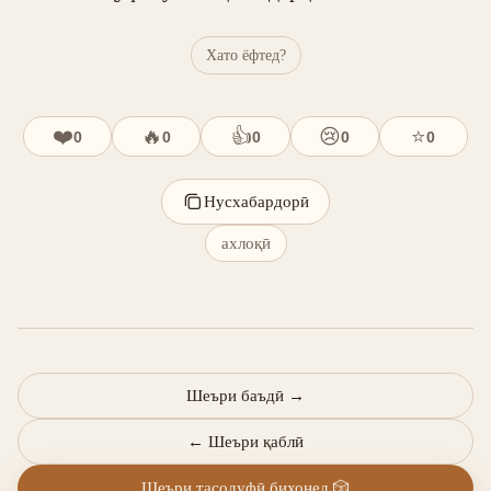
Хато ёфтед?
❤️
🔥
👍
😢
⭐
0
0
0
0
0
Нусхабардорӣ
ахлоқӣ
Шеъри баъдӣ
→
←
Шеъри қаблӣ
Шеъри тасодуфӣ бихонед
🎲