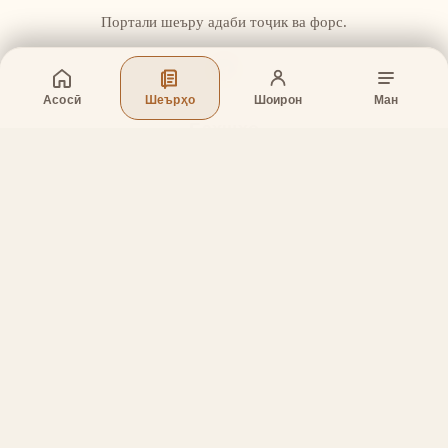
Портали шеъру адаби тоҷик ва форс.
Асосӣ
Шеърҳо
Шоирон
Ман
Бахшҳо
Асосӣ
Шеърҳо
Шоирон
Дар бораи лоиҳа
Тамос
Дастгирӣ
Тамос