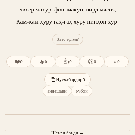
Бисёр махӯр, фош макун, вирд масоз,

Кам-кам хӯру гаҳ-гаҳ хӯру пинҳон хӯр!
Хато ёфтед?
❤️
🔥
👍
😢
⭐
0
0
0
0
0
Нусхабардорӣ
андешавӣ
рубоӣ
Шеъри баъдӣ
→