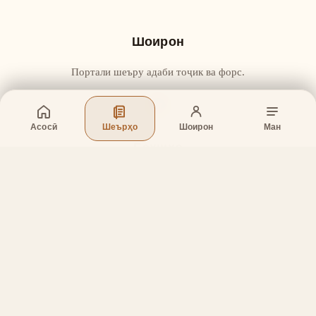
Шоирон
Портали шеъру адаби тоҷик ва форс.
Асосӣ
Шеърҳо
Шоирон
Ман
Бахшҳо
Асосӣ
Шеърҳо
Шоирон
Дар бораи лоиҳа
Тамос
Дастгирӣ