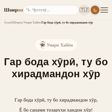
Шоир
он
🇹🇯
🔍
Асосӣ
/
Шеърҳо
/
Умари Хайём
/
Гар бода хӯрӣ, ту бо хирадмандон хӯр
Умари Хайём
Гар бода хӯрӣ, ту бо
хирадмандон хӯр
Гар бода хӯрӣ, ту бо хирадмандон хӯр,

Ё бо санами тозарухи хандон хӯр!
