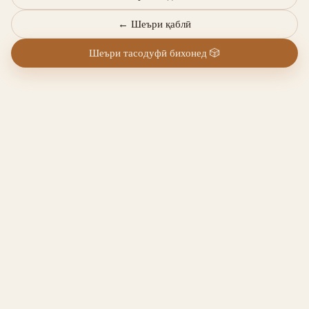
←
Шеъри қаблӣ
Шеъри тасодуфӣ бихонед
🎲