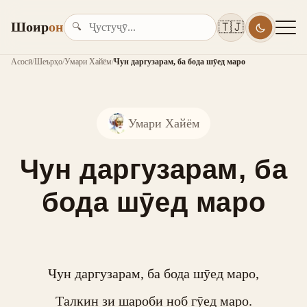
Шоир
он
🇹🇯
🔍
Асосӣ
/
Шеърҳо
/
Умари Хайём
/
Чун даргузарам, ба бода шӯед маро
Умари Хайём
Чун даргузарам, ба
бода шӯед маро
Чун даргузарам, ба бода шӯед маро,

Талкин зи шароби ноб гӯед маро.
