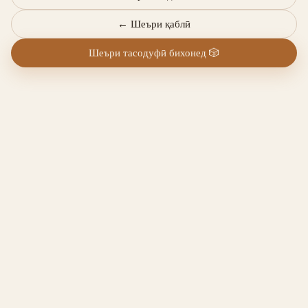
←
Шеъри қаблӣ
Шеъри тасодуфӣ бихонед
🎲