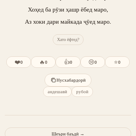
Хоҳед ба рӯзи ҳашр ёбед маро,

Аз хоки дари майкада ҷӯед маро.
Хато ёфтед?
❤️
🔥
👍
😢
⭐
0
0
0
0
0
Нусхабардорӣ
андешавӣ
рубоӣ
Шеъри баъдӣ
→