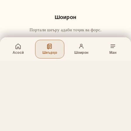
Шоирон
Портали шеъру адаби тоҷик ва форс.
Асосӣ
Шеърҳо
Шоирон
Ман
Бахшҳо
Асосӣ
Шеърҳо
Шоирон
Дар бораи лоиҳа
Тамос
Дастгирӣ