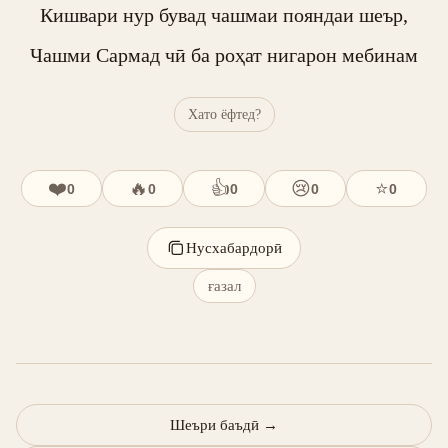
Кишвари нур бувад чашмаи пояндаи шеър,

Чашми Сармад чӣ ба роҳат нигарон мебинам
Хато ёфтед?
❤️
🔥
👍
😢
⭐
0
0
0
0
0
Нусхабардорӣ
ғазал
Шеъри баъдӣ
→