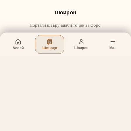
Шоирон
Портали шеъру адаби тоҷик ва форс.
Асосӣ
Шеърҳо
Шоирон
Ман
Бахшҳо
Асосӣ
Шеърҳо
Шоирон
Дар бораи лоиҳа
Тамос
Дастгирӣ