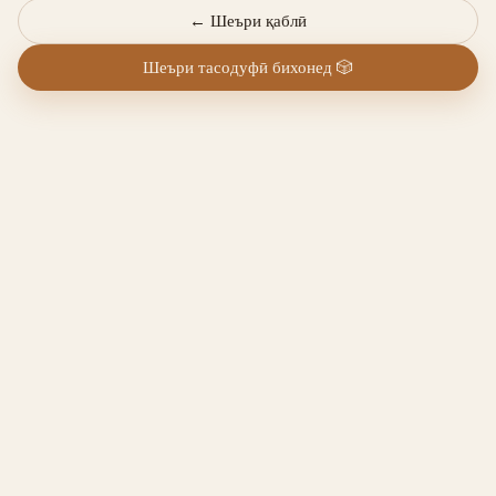
←
Шеъри қаблӣ
Шеъри тасодуфӣ бихонед
🎲