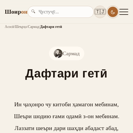
Шоир
он
🇹🇯
🔍
Асосӣ
/
Шеърҳо
/
Сармад
/
Дафтари гетӣ
Сармад
Дафтари гетӣ
Ин ҷаҳонро чу китоби ҳамагон мебинам,

Шеъри шодию ғами одамӣ з-он мебинам.

Лаззати шеъри дари шаҳди абадаст абад,
