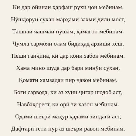
Ки дар ойинаи ҳарфаш рухи ҷон мебинам.

Нӯшдоруи сухан марҳами захми дили мост,

Ташнаи чашмаи нӯшам, ҳамагон мебинам.

Ҷумла сармояи олам бидиҳад арзиши хеш,

Пеши ганҷина, ки дар кони забон мебинам.

Ҳама мино шуда дар бари минӯи сухан,

Қомати хамзадаи пир ҷавон мебинам.

Боғи сарвода, ки аз хуни ҷигар шодоб аст,

Навбаҳорест, ки орӣ зи хазон мебинам.

Одами шеъри маҳур қадами зиндагӣ аст,

Дафтари гетӣ пур аз шеъри равон мебинам.
