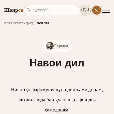
Шоир
он
🇹🇯
🔍
Асосӣ
/
Шеърҳо
/
Сармад
/
Навои дил
Сармад
Навои дил
Ниёниҳо фаромӯшу дуои дил ҳаме донам,

Пагоҳи саҷда бар ҳуснаш, сафои дил 
ҳамедонам.
