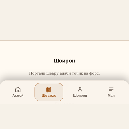
Шоирон
Портали шеъру адаби тоҷик ва форс.
Асосӣ
Шеърҳо
Шоирон
Ман
Бахшҳо
Асосӣ
Шеърҳо