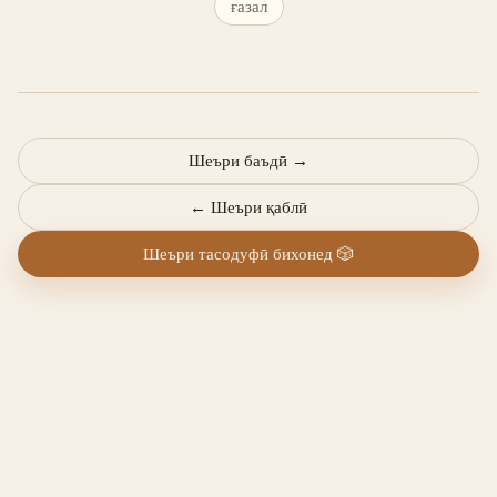
ғазал
Шеъри баъдӣ
→
←
Шеъри қаблӣ
Шеъри тасодуфӣ бихонед
🎲