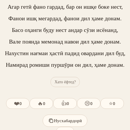
Агар гетӣ фано гардад, бар он ишқе боке нест,

Фанои ишқ мегардад, фанои дил ҳаме донам.

Басо оҳанги буду нест андар сӯзи исёнанд,

Вале поянда мемонад навои дил ҳаме донам.

Нахустин нағмаи ҳастӣ падид овардани дил буд,

Намирад ромиши пуршӯри он дил, ҳаме донам.
Хато ёфтед?
❤️
🔥
👍
😢
⭐
0
0
0
0
0
Нусхабардорӣ