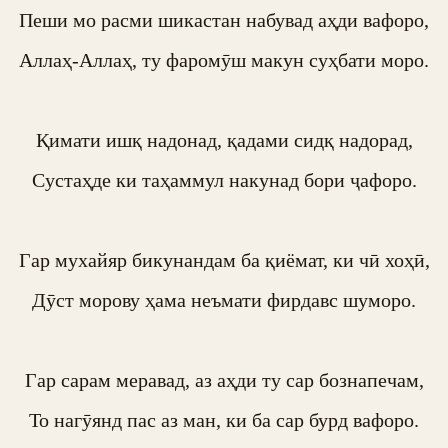
Пеши мо расми шикастан набувад аҳди вафоро,

Аллаҳ-Аллаҳ, ту фаромӯш макун суҳбати моро.

Қимати ишқ надонад, қадами сидқ надорад,

Сустаҳде ки таҳаммул накунад бори ҷафоро.

Гар мухайяр бикунандам ба қиёмат, ки чӣ хоҳӣ,

Дӯст морову ҳама неъмати фирдавс шуморо.

Гар сарам меравад, аз аҳди ту сар бознапечам,

То нагӯянд пас аз ман, ки ба сар бурд вафоро.
