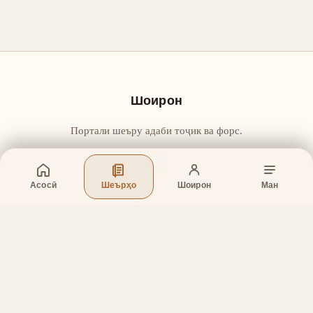
Шоирон
Портали шеъру адаби тоҷик ва форс.
Асосӣ
Шеърҳо
Шоирон
Ман
Бахшҳо
Асосӣ
Шеърҳо
Шоирон
Дар бораи лоиҳа