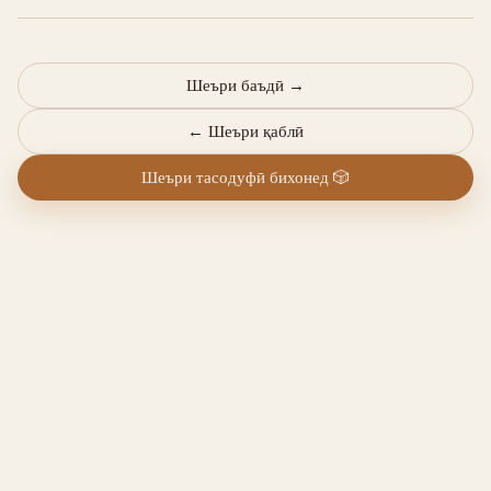
Шеъри баъдӣ
→
←
Шеъри қаблӣ
Шеъри тасодуфӣ бихонед
🎲