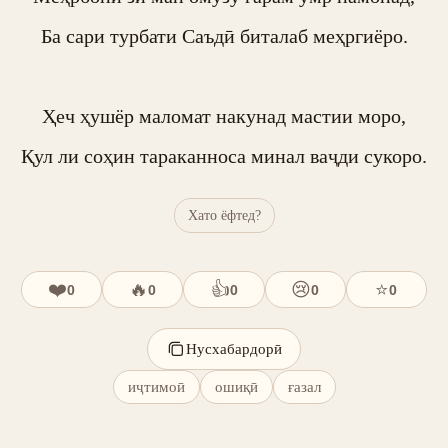
Ба сари турбати Саъдӣ биталаб меҳргиёро.

Ҳеч ҳушёр маломат накунад мастии моро,

Қул ли соҳин тараканноса минал ваҷди сукоро.
Хато ёфтед?
❤️
🔥
👍
😢
⭐
0
0
0
0
0
Нусхабардорӣ
иҷтимоӣ
ошиқӣ
ғазал