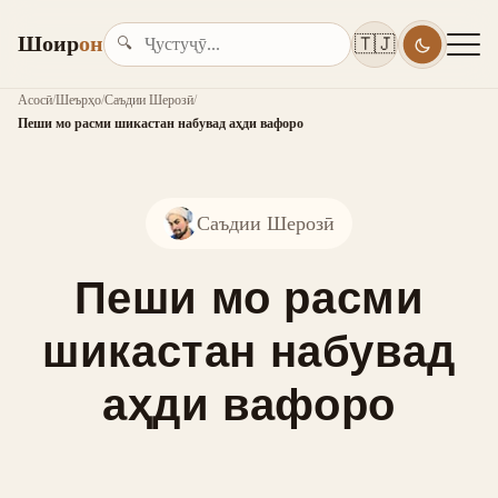
Шоир
он
🇹🇯
🔍
Асосӣ
/
Шеърҳо
/
Саъдии Шерозӣ
/
Пеши мо расми шикастан набувад аҳди вафоро
Саъдии Шерозӣ
Пеши мо расми
шикастан набувад
аҳди вафоро