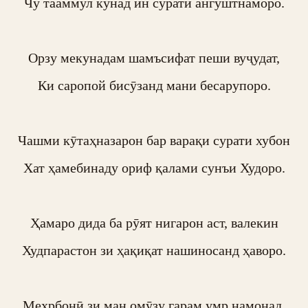
Чу тааммул кунад ин сурати ангуштнаморо.

Орзу мекунадам шамъсифат пеши вуҷудат,

Ки саропой бисӯзанд мани бесарупоро.

Чашми кӯтаҳназарон бар варақи сурати хубон

Хат ҳамебинаду ориф қалами сунъи Худоро.

Ҳамаро дида ба рӯят нигарон аст, валекин

Худпарастон зи ҳақиқат нашиносанд ҳаворо.

Меҳрбонӣ зи ман омӯзу гарам умр намонад,
