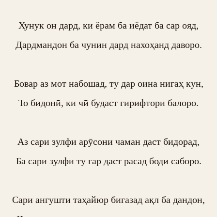
Хунук он дард, ки ёрам ба иёдат ба сар ояд,

Дардмандон ба чунин дард нахоҳанд даворо.

Бовар аз мот набошад, ту дар оина нигаҳ кун,

То бидонӣ, ки чӣ будаст гирифтори балоро.

Аз сари зулфи арӯсони чаман даст бидорад,

Ба сари зулфи ту гар даст расад боди саборо.

Сари ангушти таҳайюр бигазад ақл ба дандон,
