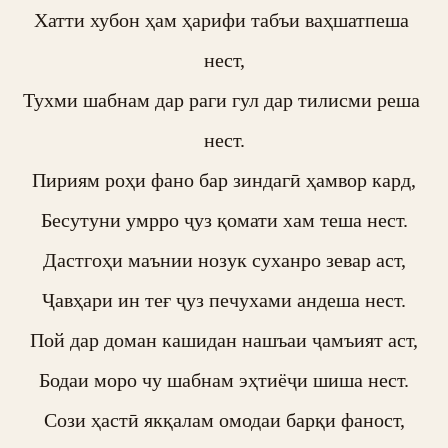
Хатти хубон ҳам ҳарифи табъи ваҳшатпеша 
нест,

Тухми шабнам дар раги гул дар тилисми реша 
нест.

Пириям роҳи фано бар зиндагӣ ҳамвор кард,

Бесутуни умрро ҷуз қомати хам теша нест.

Дастгоҳи маънии нозук суханро зевар аст,

Ҷавҳари ин теғ ҷуз печухами андеша нест.

Пой дар доман кашидан нашъаи ҷамъият аст,

Бодаи моро чу шабнам эҳтиёҷи шиша нест.

Сози ҳастӣ якқалам омодаи барқи фаност,
