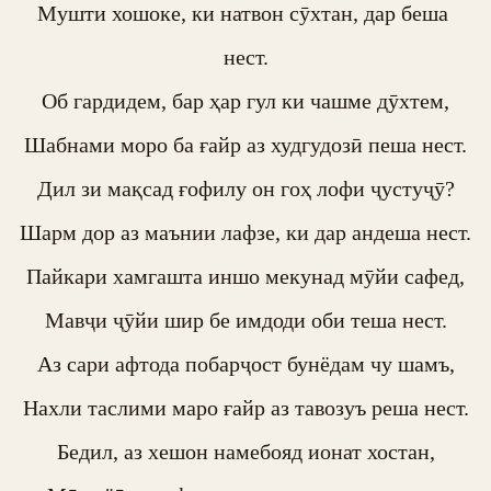
Мушти хошоке, ки натвон сӯхтан, дар беша 
нест.

Об гардидем, бар ҳар гул ки чашме дӯхтем,

Шабнами моро ба ғайр аз худгудозӣ пеша нест.

Дил зи мақсад ғофилу он гоҳ лофи ҷустуҷӯ?

Шарм дор аз маънии лафзе, ки дар андеша нест.

Пайкари хамгашта иншо мекунад мӯйи сафед,

Мавҷи ҷӯйи шир бе имдоди оби теша нест.

Аз сари афтода побарҷост бунёдам чу шамъ,

Нахли таслими маро ғайр аз тавозуъ реша нест.

Бедил, аз хешон намебояд ионат хостан,
