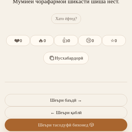
Мӯмиёӣ чорафармои шикасти шиша нест.
Хато ёфтед?
❤️
🔥
👍
😢
⭐
0
0
0
0
0
Нусхабардорӣ
Шеъри баъдӣ
→
←
Шеъри қаблӣ
Шеъри тасодуфӣ бихонед
🎲