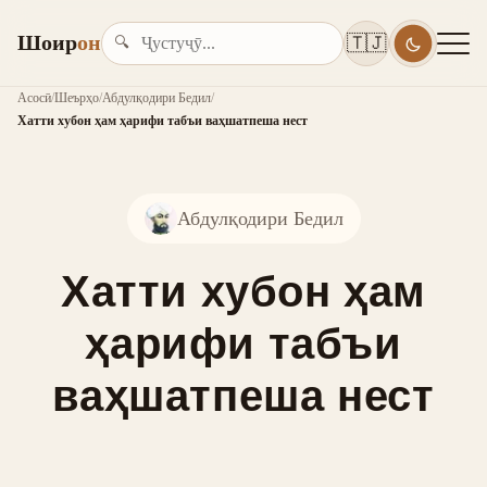
Шоир
он
🇹🇯
🔍
Асосӣ
/
Шеърҳо
/
Абдулқодири Бедил
/
Хатти хубон ҳам ҳарифи табъи ваҳшатпеша нест
Абдулқодири Бедил
Хатти хубон ҳам
ҳарифи табъи
ваҳшатпеша нест