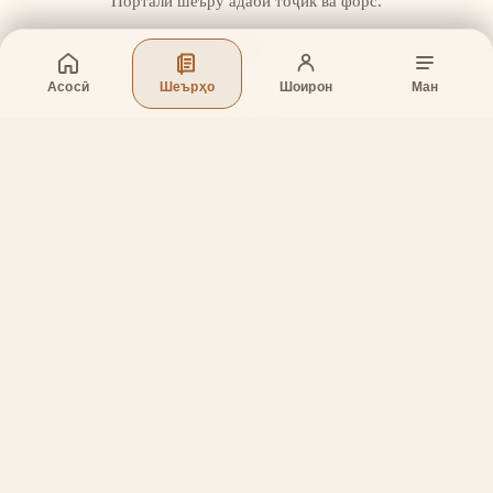
Портали шеъру адаби тоҷик ва форс.
Асосӣ
Шеърҳо
Шоирон
Ман
Бахшҳо
Асосӣ
Шеърҳо
Шоирон
Дар бораи лоиҳа
Тамос
Дастгирӣ
Тамос
Телефон
:
+998 (94) 334-39-57