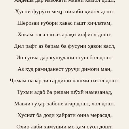
Ҳусни фурӯғи меҳр ниқоби ҳилол дошт.

Шерозаи ғубори ҳавас гашт хиҷлатам,

Хокам тасаллӣ аз арақи инфиол дошт.

Дил рафт аз барам ба фусуни ҳавои васл,

Ин ғунча дар кушудани оғӯш бол дошт.

Аз худ рамиданест уруҷи димоғи ман,

Ҷомам назар зи гардиши чашми ғизол дошт.

Тухми адаб ба решаи шӯхӣ намезанад,

Мавҷи гуҳар забоне агар дошт, лол дошт.

Ҳуснат ба доди ҳайрати оина мерасад,

Охир лаби хамӯшии мо ҳам суол дошт.
