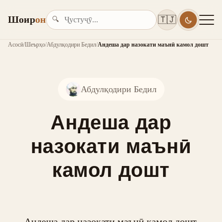
Шоир
он
🇹🇯
🔍
Асосӣ
/
Шеърҳо
/
Абдулқодири Бедил
/
Андеша дар назокати маънӣ камол дошт
Абдулқодири Бедил
Андеша дар
назокати маънӣ
камол дошт
Андеша дар назокати маънӣ камол дошт,
