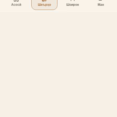
Асосӣ
Шеърҳо
Шоирон
Ман
Бахшҳо
Асосӣ
Шеърҳо
Шоирон
Дар бораи лоиҳа
Тамос
Дастгирӣ
Тамос
Телефон
:
+998 (94) 334-39-57
Telegram:
@muin_gulov