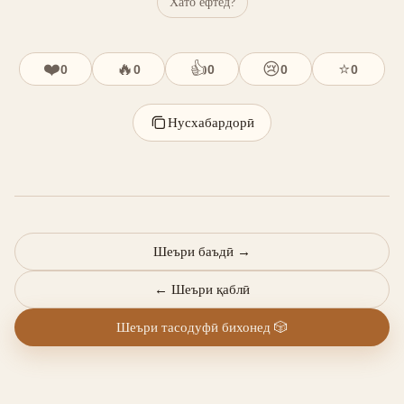
Хато ёфтед?
❤️
🔥
👍
😢
⭐
0
0
0
0
0
Нусхабардорӣ
Шеъри баъдӣ
→
←
Шеъри қаблӣ
Шеъри тасодуфӣ бихонед
🎲