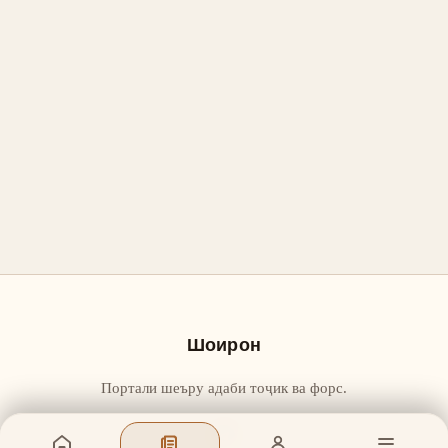
Шоирон
Портали шеъру адаби тоҷик ва форс.