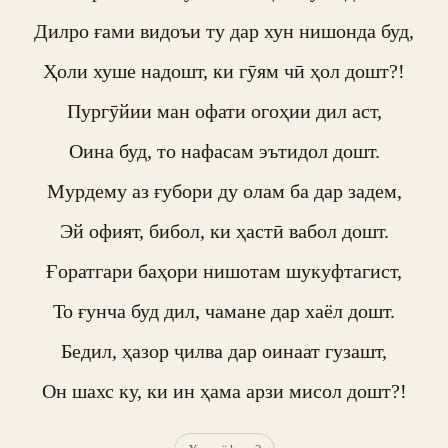
Дилро ғами видоъи ту дар хун нишонда буд,

Ҳоли хуше надошт, ки гӯям чӣ ҳол дошт?!

Пургӯйии ман офати огоҳии дил аст,

Оина буд, то нафасам эътидол дошт.

Мурдему аз ғубори ду олам ба дар задем,

Эй офият, бибол, ки ҳастӣ вабол дошт.

Ғоратгари баҳори нишотам шукуфтагист,

То ғунча буд дил, чамане дар хаёл дошт.

Бедил, ҳазор ҷилва дар оинаат гузашт,

Он шахс ку, ки ин ҳама арзи мисол дошт?!