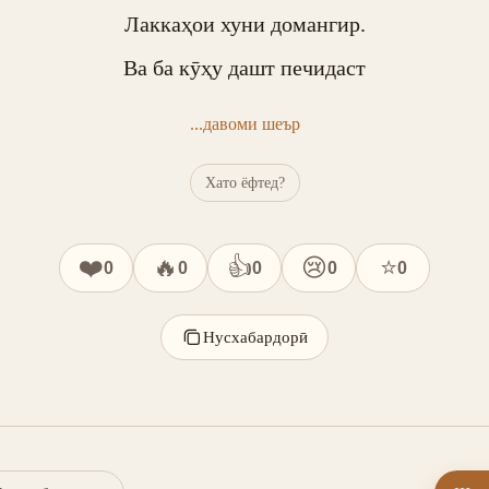
Лаккаҳои хуни домангир.

Ва ба кӯҳу дашт печидаст
...давоми шеър
Хато ёфтед?
❤️
🔥
👍
😢
⭐
0
0
0
0
0
Нусхабардорӣ