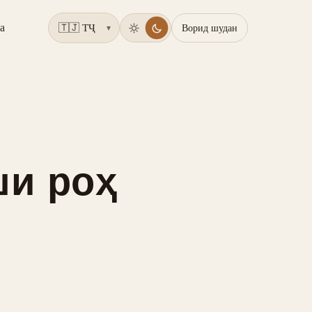
а
Ворид шудан
▾
ши роҳ