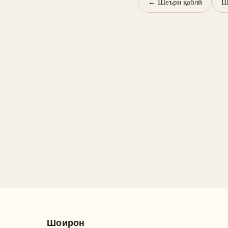
←
Шеъри қаблӣ
Ш
Шоирон