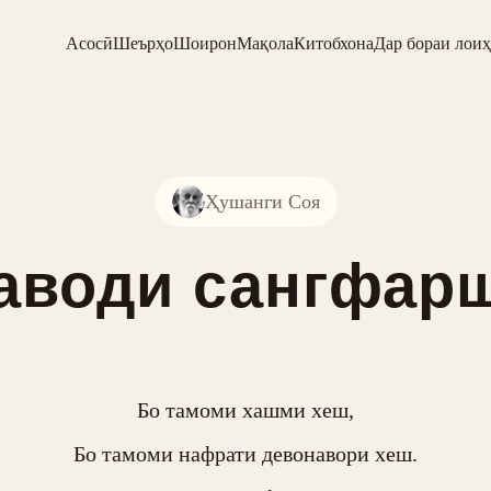
Асосӣ
Шеърҳо
Шоирон
Мақола
Китобхона
Дар бораи лоиҳ
Ҳушанги Соя
аводи сангфар
Бо тамоми хашми хеш,

Бо тамоми нафрати девонавори хеш.
