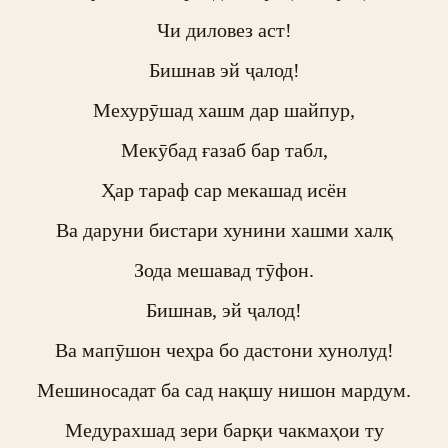
Чи диловез аст!

Бишнав эй ҷалод!

Мехурӯшад хашм дар шайпур,

Мекӯбад ғазаб бар табл,

Ҳар тараф сар мекашад исён

Ва даруни бистари хунини хашми халқ

Зода мешавад тӯфон.

Бишнав, эй ҷалод!

Ва мапӯшон чеҳра бо дастони хунолуд!

Мешиносадат ба сад нақшу нишон мардум.

Медурахшад зери барқи чакмаҳои ту
