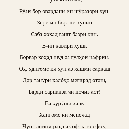
Рӯзи бор овардани ин шӯразори хун.

Зери ин борони хунин

Сабз хоҳад гашт базри кин.

В-ин кавири хушк

Борвар хоҳад шуд аз гулҳои нафрин.

Оҳ, ҳангоме ки хун аз хашми саркаш

Дар танӯри қалбҳо мегирад оташ,

Барқи сарнайза чи ночиз аст!

Ва хурӯши халқ

Ҳангоме ки мепечад

Чун танини раъд аз офоқ то офоқ,
