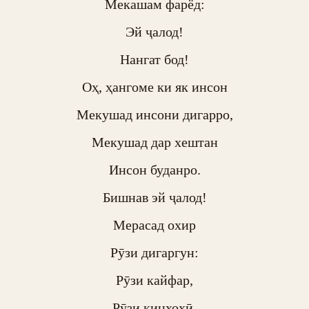
Мекашам фарёд:

Эй ҷалод!

Нангат бод!

Оҳ, ҳангоме ки як инсон

Мекушад инсони дигарро,

Мекушад дар хештан

Инсон буданро.

Бишнав эй ҷалод!

Мерасад охир

Рӯзи дигаргун:

Рӯзи кайфар,

Рӯзи кинхоҳӣ,
