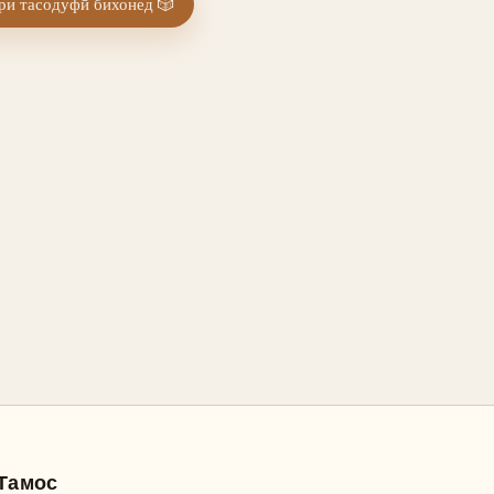
и тасодуфӣ бихонед
🎲
Тамос