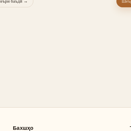
еъри баъдӣ
→
Шеър
Бахшҳо