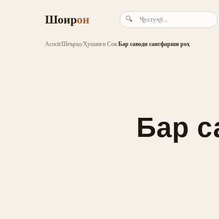
Шоир
он
🔍
Асосӣ
/
Шеърҳо
/
Ҳушанги Соя
/
Бар саводи сангфарши роҳ
Бар с