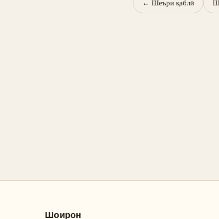
←
Шеъри қаблӣ
Ш
Шоирон