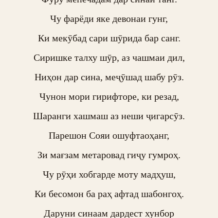
Чу фарёди яке девонаи гунг,

Ки мекӯбад сари шӯрида бар санг.

Сиришке талху шӯр, аз чашмаи дил,

Ниҳон дар сина, меҷӯшад шабу рӯз.

Чунон мори гирифторе, ки резад,

Шаранги хашмаш аз неши ҷигарсӯз.

Парешон Сояи ошуфтаоҳанг,

Зи мағзам метаровад гиҷу гумроҳ.

Чу рӯҳи хобгарде моту мадҳуш,

Ки бесомон ба раҳ афтад шабонгоҳ.

Даруни синаам дардест хунбор
