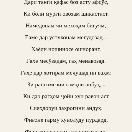
Дари танги қафас боз асту афсӯс,

Ки боли мурғи овозам шикастаст.

Намедонам чӣ мехоҳам бигӯям;

Ғаме дар устухонам мегудозад...

Хаёли ношиносе ошноранг,

Гаҳе месӯзадам, гаҳ менавозад.

Гаҳе дар хотирам меҷӯшад ин ваҳм:

Зи рангомезии ғамҳои анбуҳ, -

Ки дар рагҳом ҷойи хун равон аст

Сияҳдоруи заҳрогини андуҳ.

Фиғоне гарму хунолуду пурдард,

Фурӯ мепечадам дар синаи танг.
