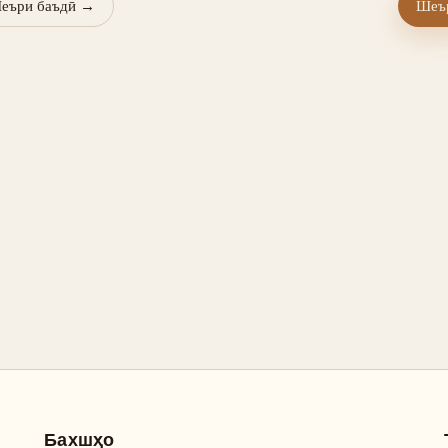
еъри баъдӣ
→
Шеър
Бахшҳо