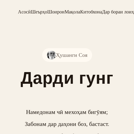
Асосӣ
Шеърҳо
Шоирон
Мақола
Китобхона
Дар бораи лоиҳ
Ҳушанги Соя
Дарди гунг
Намедонам чӣ мехоҳам бигӯям;

Забонам дар даҳони боз, бастаст.
