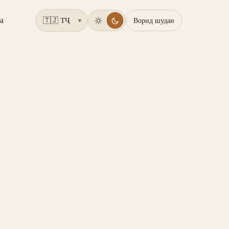
а
Ворид шудан
▾