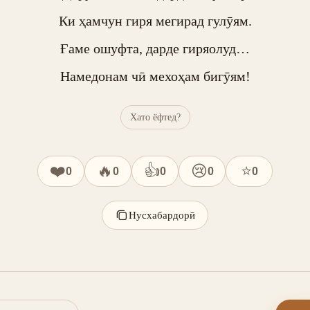
Ки ҳамчун гиря мегирад гулӯям.

Ғаме ошуфта, дарде гиряолуд…

Намедонам чӣ мехоҳам бигӯям!
Хато ёфтед?
❤️
🔥
👍
😢
⭐
0
0
0
0
0
Нусхабардорӣ