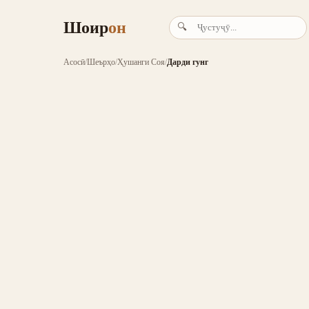
Шоир
он
🔍
Асосӣ
/
Шеърҳо
/
Ҳушанги Соя
/
Дарди гунг