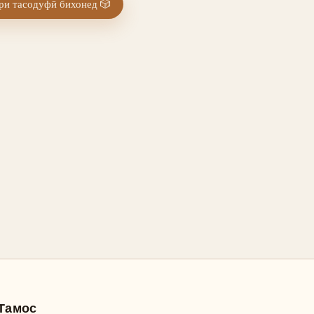
и тасодуфӣ бихонед
🎲
Тамос