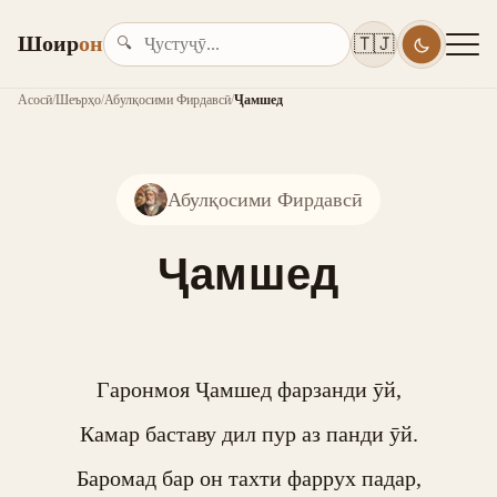
Шоир
он
🇹🇯
🔍
Асосӣ
/
Шеърҳо
/
Абулқосими Фирдавсӣ
/
Ҷамшед
Абулқосими Фирдавсӣ
Ҷамшед
Гаронмоя Ҷамшед фарзанди ӯй,

Камар баставу дил пур аз панди ӯй.

Баромад бар он тахти фаррух падар,
