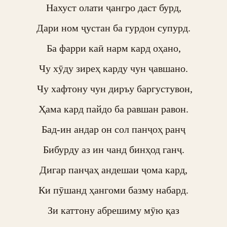
Нахуст олати ҷангро даст бурд,

Дари ном ҷустан ба гурдон супурд.

Ба фарри каӣ нарм кард оҳано,

Чу хӯду зиреҳ карду чун ҷавшано.

 Чу хафтону чун диръу баргустувон,

Ҳама кард пайдо ба равшан равон.

Бад-ин андар он сол панҷоҳ ранҷ

Бибурду аз ин чанд бинҳод ганҷ.

Дигар панҷаҳ андешаи ҷома кард,

Ки пӯшанд ҳангоми базму набард.

Зи каттону абрешиму мӯю қаз
