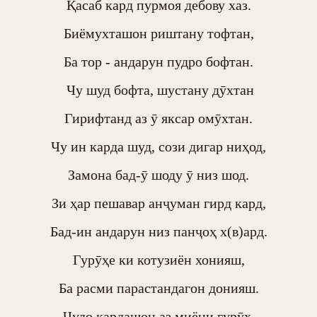
Қасаб кард пурмоя дебову хаз.

Биёмухташон риштану тофтан,

Ба тор - андарун пудро бофтан.

 Чу шуд бофта, шустану дӯхтан

Гирифтанд аз ӯ яксар омӯхтан.

Чу ин карда шуд, сози дигар ниҳод,

Замона бад-ӯ шоду ӯ низ шод.

Зи ҳар пешавар анҷуман гирд кард,

Бад-ин андарун низ панҷоҳ х(в)ард.

Гурӯҳе ки котузиён хонияш,

Ба расми парастандагон донияш.

Ҷудо кардашон аз миёни гурӯҳ,
