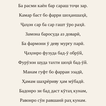
Ба расми каён бар сараш тоҷи зар.

Камар баст бо фарри шоҳаншаҳӣ,

Ҷаҳон сар ба сар гашт ӯро раҳӣ.

Замона баросуда аз доварӣ,

Ба фармони ӯ деву мурғу парӣ.

 Ҷаҳонро фузуда бад-ӯ обрӯй,

Фурӯзон шуда тахти шоҳӣ бад-ӯй.

Манам гуфт бо фарраи эзадӣ,

Ҳамам шаҳрёриву ҳам мӯбадӣ.

Бадонро зи бад даст кӯтаҳ кунам,

Равонро сӯи равшанӣ раҳ кунам.
