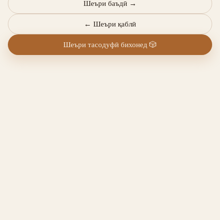
Шеъри баъдӣ
→
←
Шеъри қаблӣ
Шеъри тасодуфӣ бихонед
🎲