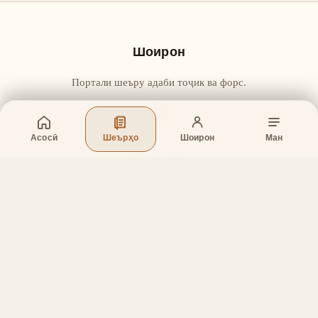
Шоирон
Портали шеъру адаби тоҷик ва форс.
Асосӣ
Шеърҳо
Шоирон
Ман
Бахшҳо
Асосӣ
Шеърҳо
Шоирон
Дар бораи лоиҳа
Тамос
Дастгирӣ