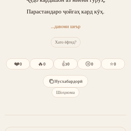
Парастандаро ҷойгаҳ кард кӯҳ.
...давоми шеър
Хато ёфтед?
❤️
🔥
👍
😢
⭐
0
0
0
0
0
Нусхабардорӣ
Шоҳнома