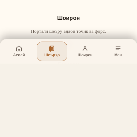
Шоирон
Портали шеъру адаби тоҷик ва форс.
Асосӣ
Шеърҳо
Шоирон
Ман
Бахшҳо
Асосӣ
Шеърҳо
Шоирон
Дар бораи лоиҳа
Тамос
Дастгирӣ