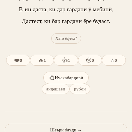
В-ин даста, ки дар гардани ӯ мебинӣ,

Дастест, ки бар гардани ёре будаст.
Хато ёфтед?
❤️
🔥
👍
😢
⭐
0
1
1
0
0
Нусхабардорӣ
андешавӣ
рубоӣ
Шеъри баъдӣ
→