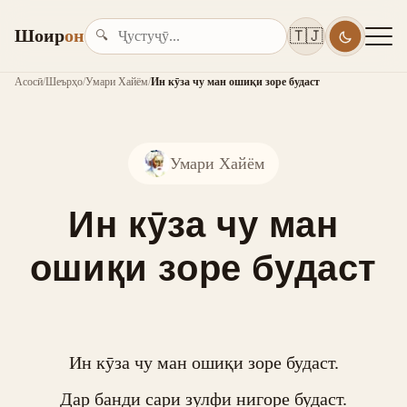
Шоир
он
🇹🇯
🔍
Асосӣ
/
Шеърҳо
/
Умари Хайём
/
Ин кӯза чу ман ошиқи зоре будаст
Умари Хайём
Ин кӯза чу ман
ошиқи зоре будаст
Ин кӯза чу ман ошиқи зоре будаст.

Дар банди сари зулфи нигоре будаст.
