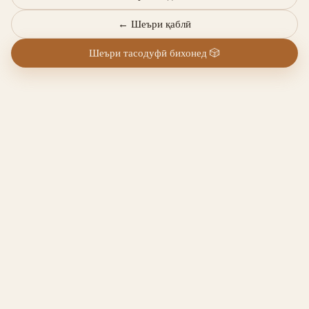
←
Шеъри қаблӣ
Шеъри тасодуфӣ бихонед
🎲