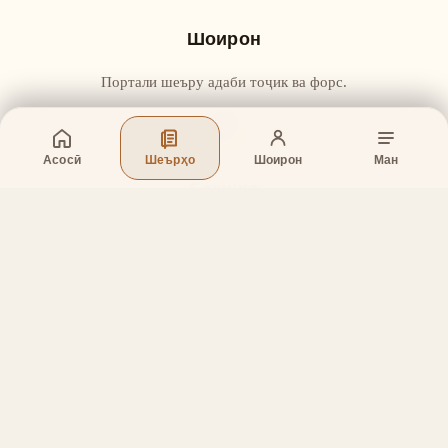
Шоирон
Портали шеъру адаби тоҷик ва форс.
Асосӣ
Шеърҳо
Шоирон
Ман
Бахшҳо
Асосӣ
Шеърҳо
Шоирон
Дар бораи лоиҳа
Тамос
Дастгирӣ