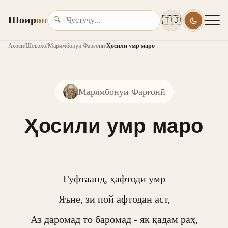
Шоир
он
🇹🇯
🔍
Асосӣ
/
Шеърҳо
/
Марямбонуи Фарғонӣ
/
Ҳосили умр маро
Марямбонуи Фарғонӣ
Ҳосили умр маро
Гуфтаанд, ҳафтоди умр

Яъне, зи пой афтодан аст,

Аз даромад то баромад - як қадам раҳ,
