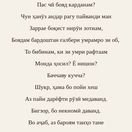
Пас чӣ бояд карданам?

Чун ҳанӯз андар рагу пайванди ман

Заррае боқист нирӯи зотиам,

Боядам бардоштан ғалбери умрамро зи об, 

То бибинам, ки зи умри рафтаам

Монда ҳосил? Ё нишон?

Баччаву кучча?

Шукр, ҳама бо пойи хеш

Аз пайи дарёфти рӯзӣ медаванд.

Бигзор, бо некномӣ даванд.

Во аҷаб, аз бароям танҳо тане
