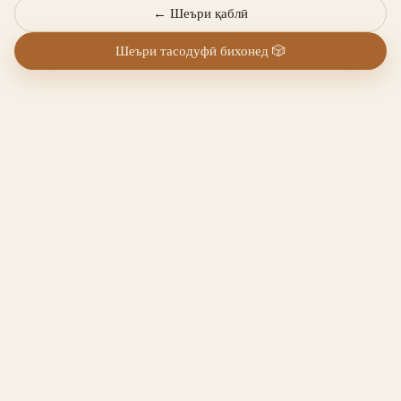
←
Шеъри қаблӣ
Шеъри тасодуфӣ бихонед
🎲