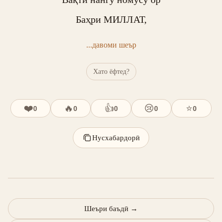
Баҳри МИЛЛАТ,
...давоми шеър
Хато ёфтед?
❤️
🔥
👍
😢
⭐
0
0
0
0
0
Нусхабардорӣ
Шеъри баъдӣ
→