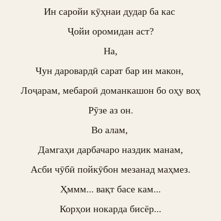
Ин саройи кӯҳнаи дудар ба кас 

Ҷойи оромидан аст?

На,

Чун даровардӣ сарат бар ин макон, 

Лоҷарам, мебароӣ доманкашон бо оҳу воҳ

Рӯзе аз он.

Во алам, 

Дамгаҳи дарбачаро наздик манам,

Асби чӯбӣ пойкӯбон мезанад маҳмез.

Ҳммм... вақт басе кам...

Корҳои нокарда бисёр...
