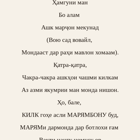
Ҳамгуни ман

Бо алам 

Ашк марҷон мекунад

(Вою сад вовайл, 

Мондааст дар раҳи мавлон хомаам).

Қатра-қатра,

Чакра-чакра ашкҳои чашми килкам

Аз азми якумрии ман монда нишон.

Ҳо, бале, 

КИЛК гоҳе асли МАРЯМБОНУ буд,

МАРЯМи дармонда дар ботлохи ғам 

Вақти нангу номусу ор
