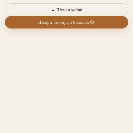
←
Шеъри қаблӣ
Шеъри тасодуфӣ бихонед
🎲