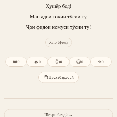
Ҳушёр бод!

Ман адои тоқии тӯсии ту,

Ҷон фидои номуси тӯсии ту!
Хато ёфтед?
❤️
🔥
👍
😢
⭐
0
0
0
0
0
Нусхабардорӣ
Шеъри баъдӣ
→