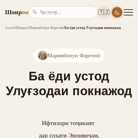
Шоир
он
🇹🇯
🔍
Асосӣ
/
Шеърҳо
/
Марямбонуи Фарғонӣ
/
Ба ёди устод Улуғзодаи покнажод
Марямбонуи Фарғонӣ
Ба ёди устод
Улуғзодаи покнажод
Ифтихори тоҷикият 

дар соҳати Эронвиҷам,
