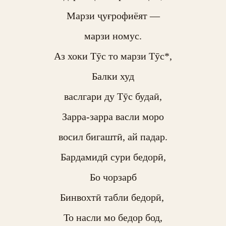
Марзи ҷуғрофиёят —

марзи номус.

Аз хоки Тӯс то марзи Тӯс*,

Балки худ

васлгари ду Тӯс будаӣ,

Зарра-зарра васли моро

восил бигаштӣ, ай падар.

Бардамидӣ сури бедорӣ,

Бо чорзарб

Бинвохтӣ табли бедорӣ, 

То насли мо бедор бод,
