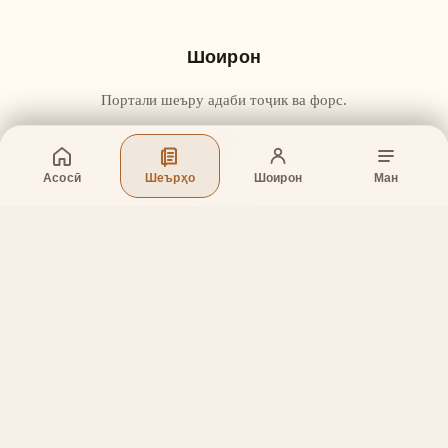
Шоирон
Портали шеъру адаби тоҷик ва форс.
Асосӣ
Шеърҳо
Шоирон
Ман
Бахшҳо
Асосӣ
Шеърҳо
Шоирон
Дар бораи лоиҳа
Тамос
Дастгирӣ