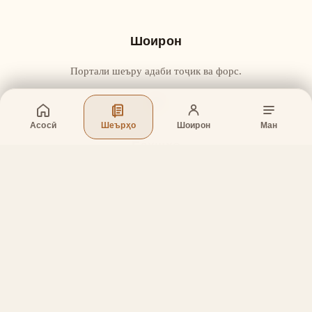
Шоирон
Портали шеъру адаби тоҷик ва форс.
Асосӣ
Шеърҳо
Шоирон
Ман
Бахшҳо
Асосӣ
Шеърҳо
Шоирон
Дар бораи лоиҳа
Тамос
Дастгирӣ