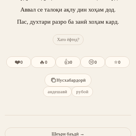
Аввал се талоқи ақлу дин хоҳам дод.

Пас, духтари разро ба занӣ хоҳам кард.
Хато ёфтед?
❤️
🔥
👍
😢
⭐
0
0
0
0
0
Нусхабардорӣ
андешавӣ
рубоӣ
Шеъри баъдӣ
→