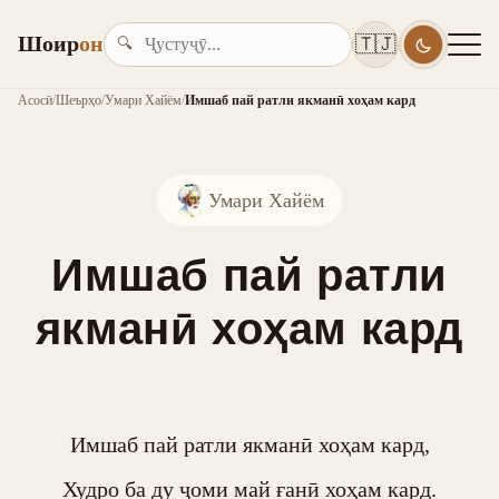
Шоир
он
🇹🇯
🔍
Асосӣ
/
Шеърҳо
/
Умари Хайём
/
Имшаб пай ратли якманӣ хоҳам кард
Умари Хайём
Имшаб пай ратли
якманӣ хоҳам кард
Имшаб пай ратли якманӣ хоҳам кард,

Худро ба ду ҷоми май ғанӣ хоҳам кард.
