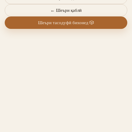
←
Шеъри қаблӣ
Шеъри тасодуфӣ бихонед
🎲