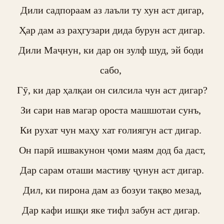
Дили садпораам аз лаъли ту хун аст дигар,

Ҳар дам аз раҳгузари дида бурун аст дигар.

Дили Маҷнун, ки дар он зулф шуд, эй боди 
сабо, 

Гӯ, ки дар ҳалқаи он силсила чун аст дигар?

Зи сари нав магар ороста машшотаи сунъ, 

Ки рухат чун маҳу хат ғолиягун аст дигар. 

Он парӣ ишвакунон ҷоми маям дод ба даст,

Дар сарам оташи мастиву ҷунун аст дигар.

Дил, ки пирона дам аз бозуи тақво мезад,

Дар кафи ишқи яке тифл забун аст дигар. 
