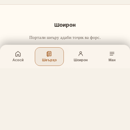
Шоирон
Портали шеъру адаби тоҷик ва форс.
Асосӣ
Шеърҳо
Шоирон
Ман
Бахшҳо
Асосӣ
Шеърҳо
Шоирон
Дар бораи лоиҳа
Тамос