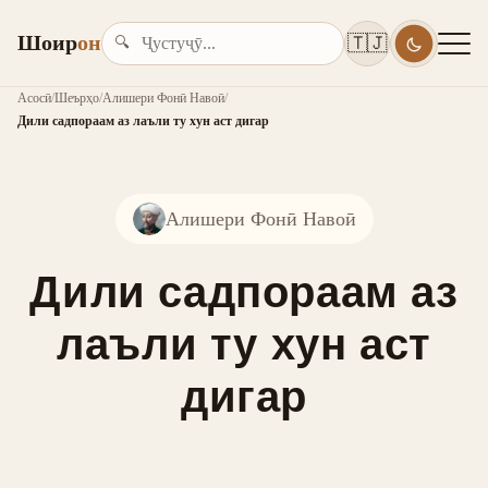
Шоир
он
🇹🇯
🔍
Асосӣ
/
Шеърҳо
/
Алишери Фонӣ Навоӣ
/
Дили садпораам аз лаъли ту хун аст дигар
Алишери Фонӣ Навоӣ
Дили садпораам аз
лаъли ту хун аст
дигар