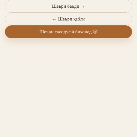
Шеъри баъдӣ
→
←
Шеъри қаблӣ
Шеъри тасодуфӣ бихонед
🎲