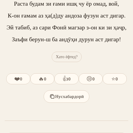
Раста будам зи ғами ишқ чу ёр омад, вой,

К-он ғамам аз ҳа(д)ду андоза фузун аст дигар.

Эй табиб, аз сари Фонӣ магзар з-он ки зи ҳаҷр,

Заъфи берун-ш ба андӯҳи дурун аст дигар!
Хато ёфтед?
❤️
🔥
👍
😢
⭐
0
0
0
0
0
Нусхабардорӣ