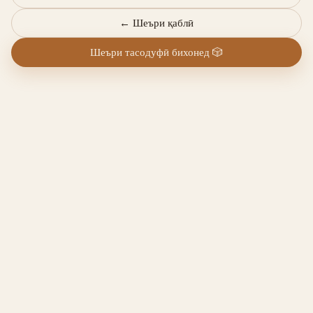
←
Шеъри қаблӣ
Шеъри тасодуфӣ бихонед
🎲