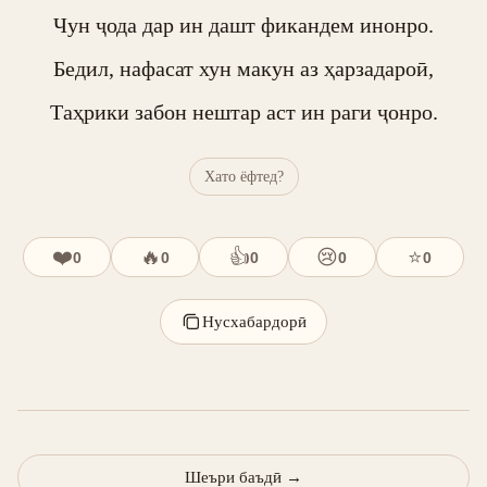
Чун ҷода дар ин дашт фикандем инонро.

Бедил, нафасат хун макун аз ҳарзадароӣ,

Таҳрики забон нештар аст ин раги ҷонро.
Хато ёфтед?
❤️
🔥
👍
😢
⭐
0
0
0
0
0
Нусхабардорӣ
Шеъри баъдӣ
→