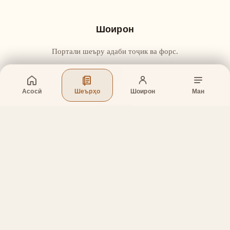
Шоирон
Портали шеъру адаби тоҷик ва форс.
Асосӣ
Шеърҳо
Шоирон
Ман
Бахшҳо
Асосӣ
Шеърҳо
Шоирон
Дар бораи лоиҳа
Тамос
Дастгирӣ