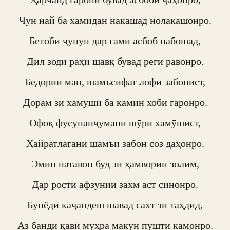
Чун най ба хамидан накашад нолакашонро.

Бетоби ҷунун дар ғами асбоб набошад,

Дил зоди раҳи шавқ бувад реги равонро.

Бедории ман, шамъсифат лофи забонист,

Дорам зи хамӯшӣ ба камин хоби гаронро.

Офоқ фусунанҷумани шӯри хамӯшист,

Ҳайратлагани шамъи забон соз даҳонро.

Эмин натавон буд зи ҳамвории золим,

Дар ростӣ афзунии захм аст синонро.

Бунёди каҷандеш шавад сахт зи таҳдид,

Аз банди қавӣ муҳра макун пушти камонро.
