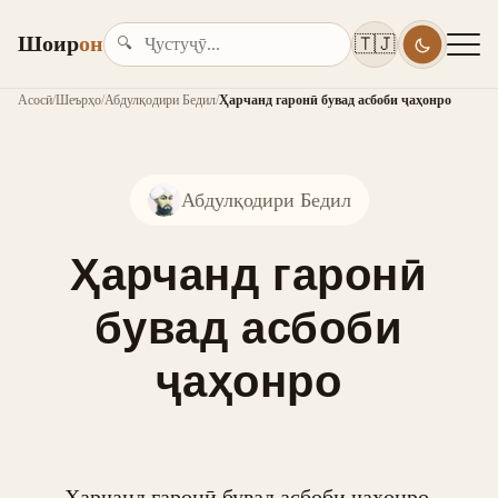
Шоир
он
🇹🇯
🔍
Асосӣ
/
Шеърҳо
/
Абдулқодири Бедил
/
Ҳарчанд гаронӣ бувад асбоби ҷаҳонро
Абдулқодири Бедил
Ҳарчанд гаронӣ
бувад асбоби
ҷаҳонро
Ҳарчанд гаронӣ бувад асбоби ҷаҳонро,
