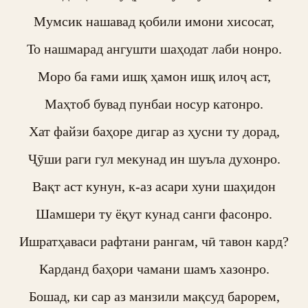
Мумсик нашавад қобили имони хисосат,

То нашмарад ангушти шаҳодат лаби нонро.

Моро ба ғами ишқ ҳамон ишқ илоҷ аст,

Маҳтоб бувад пунбаи носур катонро.

Хат файзи баҳоре дигар аз ҳусни ту дорад,

Ҷӯши раги гул мекунад ин шуъла духонро.

Вақт аст кунун, к-аз асари хуни шаҳидон

Шамшери ту ёқут кунад санги фасонро.

Ишратҳаваси рафтани рангам, чӣ тавон кард?

Карданд баҳори чамани шамъ хазонро.

Бошад, ки сар аз манзили мақсуд барорем,
