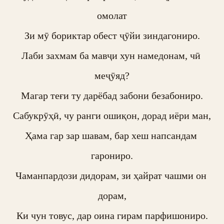
омолат

Зи мӯ бориктар обест ҷӯйи зиндагониро.

Лаби захмам ба мавҷи хун намедонам, чӣ 
меҷӯяд?

Магар теғи ту дарёбад забони безабониро.

Сабукрӯҳӣ, чу ранги ошиқон, дорад иёри ман,

Ҳама гар зар шавам, бар хеш напсандам 
гарониро.

Чаманпардози дидорам, зи ҳайрат чашми он 
дорам,

Ки чун товус, дар оина гирам парфишониро.
