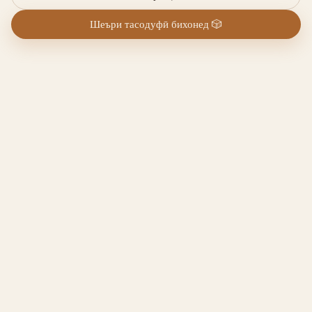
Шеъри тасодуфӣ бихонед
🎲