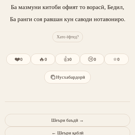
Ба мазмуни китоби офият то ворасӣ, Бедил,

Ба ранги соя равшан кун саводи нотавониро.
Хато ёфтед?
❤️
🔥
👍
😢
⭐
0
0
0
0
0
Нусхабардорӣ
Шеъри баъдӣ
→
←
Шеъри қаблӣ