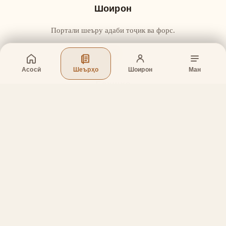
Шоирон
Портали шеъру адаби тоҷик ва форс.
Асосӣ
Шеърҳо
Шоирон
Ман
Бахшҳо
Асосӣ
Шеърҳо
Шоирон
Дар бораи лоиҳа
Тамос
Дастгирӣ