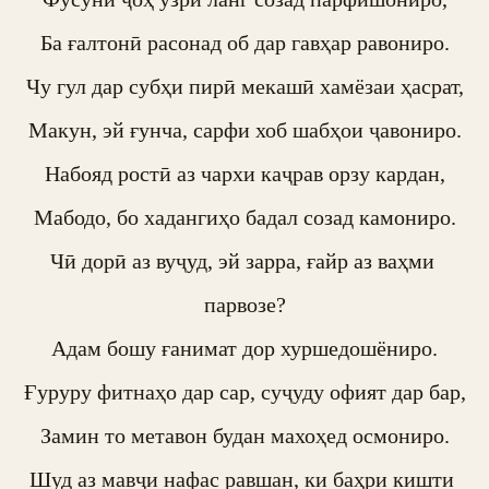
Ба ғалтонӣ расонад об дар гавҳар равониро.

Чу гул дар субҳи пирӣ мекашӣ хамёзаи ҳасрат,

Макун, эй ғунча, сарфи хоб шабҳои ҷавониро.

Набояд ростӣ аз чархи каҷрав орзу кардан,

Мабодо, бо хадангиҳо бадал созад камониро.

Чӣ дорӣ аз вуҷуд, эй зарра, ғайр аз ваҳми 
парвозе?

Адам бошу ғанимат дор хуршедошёниро.

Ғуруру фитнаҳо дар сар, суҷуду офият дар бар,

Замин то метавон будан махоҳед осмониро.

Шуд аз мавҷи нафас равшан, ки баҳри кишти 