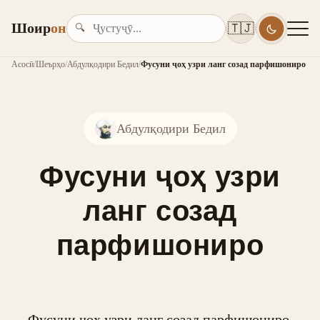
Шоир
он
🇹🇯
🔍
Асосӣ
/
Шеърҳо
/
Абдулқодири Бедил
/
Фусуни ҷоҳ узри ланг созад парфишониро
Абдулқодири Бедил
Фусуни ҷоҳ узри
ланг созад
парфишониро
Фусуни ҷоҳ узри ланг созад парфишониро,
