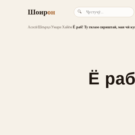
Шоир
он
🔍
Асосӣ
/
Шеърҳо
/
Умари Хайём
/
Ё раб! Ту гилам сириштаӣ, ман чӣ к
Ё раб