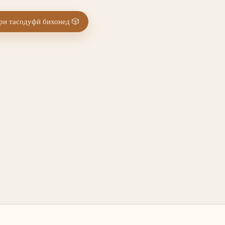
и тасодуфӣ бихонед
🎲