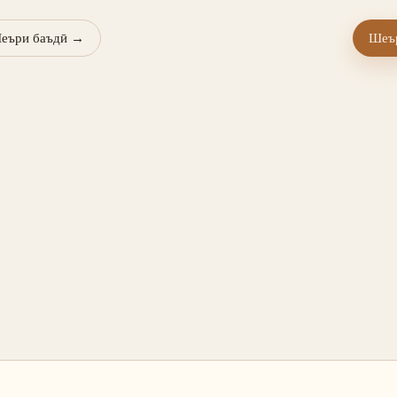
еъри баъдӣ
→
Шеър