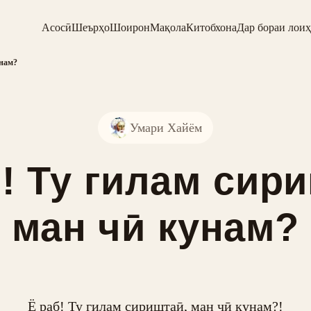
Асосӣ
Шеърҳо
Шоирон
Мақола
Китобхона
Дар бораи лоиҳ
унам?
Умари Хайём
! Ту гилам сир
ман чӣ кунам?
Ё раб! Ту гилам сириштаӣ, ман чӣ кунам?!
