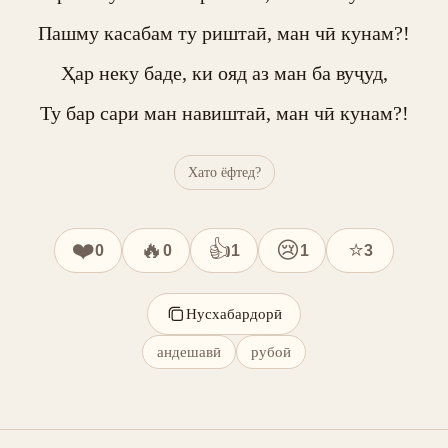
Пашму касабам ту риштаӣ, ман чӣ кунам?!

Ҳар неку баде, ки ояд аз ман ба вуҷуд,

Ту бар сари ман навиштаӣ, ман чӣ кунам?!
Хато ёфтед?
❤️
🔥
👍
😢
⭐
0
0
1
1
3
Нусхабардорӣ
андешавӣ
рубоӣ