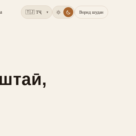
а
Ворид шудан
▾
иштаӣ,