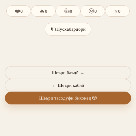
❤️
🔥
👍
😢
⭐
0
0
0
0
0
Нусхабардорӣ
Шеъри баъдӣ
→
←
Шеъри қаблӣ
Шеъри тасодуфӣ бихонед
🎲