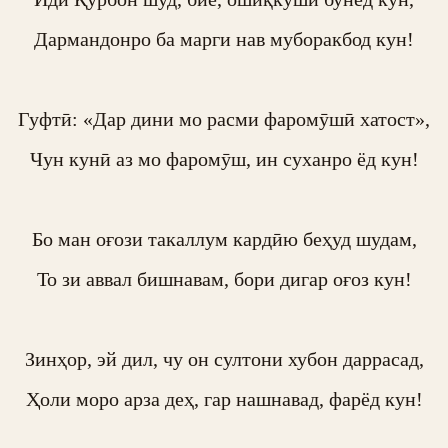
Дармандонро ба марги нав муборакбод кун!

Гуфтӣ: «Дар дини мо расми фаромӯшӣ хатост»,

Чун кунӣ аз мо фаромӯш, ин суханро ёд кун!

Бо ман оғози такаллум кардӣю беҳуд шудам,

То зи аввал бишнавам, бори дигар оғоз кун!

Зинҳор, эй дил, чу он султони хубон даррасад,

Ҳоли моро арза деҳ, гар нашнавад, фарёд кун!
