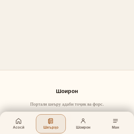
Шоирон
Портали шеъру адаби тоҷик ва форс.
Асосӣ
Шеърҳо
Шоирон
Ман