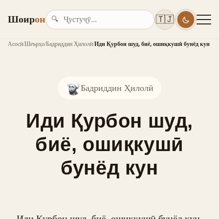
Шоир
он
🇹🇯
🔍
Асосӣ
/
Шеърҳо
/
Бадриддин Ҳилолӣ
/
Иди Қурбон шуд, биё, ошиқкушӣ бунёд кун
Бадриддин Ҳилолӣ
Иди Қурбон шуд,
биё, ошиқкушӣ
бунёд кун
Иди Қурбон шуд, биё, ошиқкушӣ бунёд кун,
