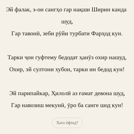
Эй фалак, з-он сангҳо гар нақши Ширин канда 
шуд,

Гар тавонӣ, зеби рӯйи турбати Фарҳод кун.

Тарки ҷон гуфтему бедодат ҳанӯз охир нашуд,

Охир, эй султони хубон, тарки ин бедод кун!

Эй парипайкар, Ҳилолӣ аз ғамат девона шуд,

Гар навозиш мекунӣ, ӯро ба санге шод кун!
Хато ёфтед?