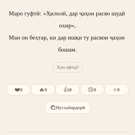
Маро гуфтӣ: «Ҳилолӣ, дар ҷаҳон расво шудӣ 
охир»,

Ман он беҳтар, ки дар ишқи ту расвои ҷаҳон 
бошам.
Хато ёфтед?
❤️
🔥
👍
😢
⭐
0
0
0
0
0
Нусхабардорӣ