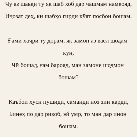
Чу аз шавқи ту як шаб хоб дар чашмам намеояд,

Иҷозат деҳ, ки шабҳо гирди кӯят посбон бошам.

Ғами ҳаҷри ту дорам, як замон аз васл шодам 
кун,

Чӣ бошад, ғам барояд, ман замоне шодмон 
бошам?

Каъбои ҳусн пӯшидӣ, саманди ноз зин кардӣ,

Бинеҳ по дар рикоб, эй умр, то ман дар инон 
бошам.
