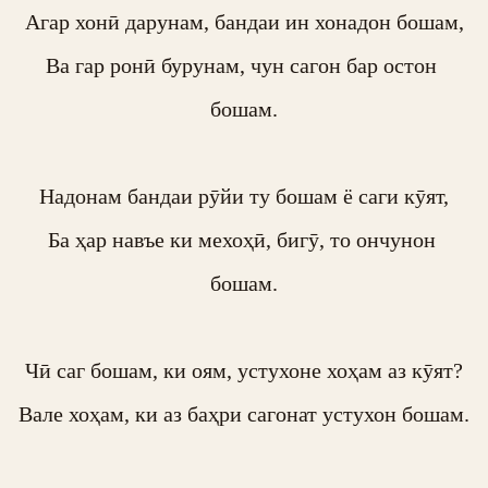
Агар хонӣ дарунам, бандаи ин хонадон бошам,

Ва гар ронӣ бурунам, чун сагон бар остон 
бошам.

Надонам бандаи рӯйи ту бошам ё саги кӯят,

Ба ҳар навъе ки мехоҳӣ, бигӯ, то ончунон 
бошам.

Чӣ саг бошам, ки оям, устухоне хоҳам аз кӯят?

Вале хоҳам, ки аз баҳри сагонат устухон бошам.
