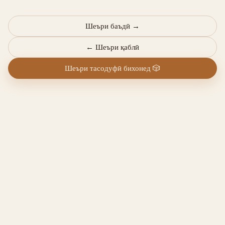
Шеъри баъдӣ
→
←
Шеъри қаблӣ
Шеъри тасодуфӣ бихонед
🎲