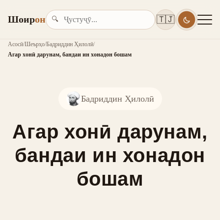
Шоир
он
🇹🇯
🔍
Асосӣ
/
Шеърҳо
/
Бадриддин Ҳилолӣ
/
Агар хонӣ дарунам, бандаи ин хонадон бошам
Бадриддин Ҳилолӣ
Агар хонӣ дарунам,
бандаи ин хонадон
бошам