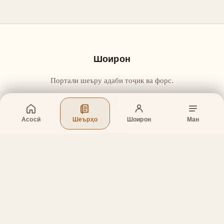
Шоирон
Портали шеъру адаби тоҷик ва форс.
Асосӣ
Шеърҳо
Шоирон
Ман
Бахшҳо
Асосӣ
Шеърҳо
Шоирон
Дар бораи лоиҳа