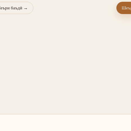
еъри баъдӣ
→
Шеър