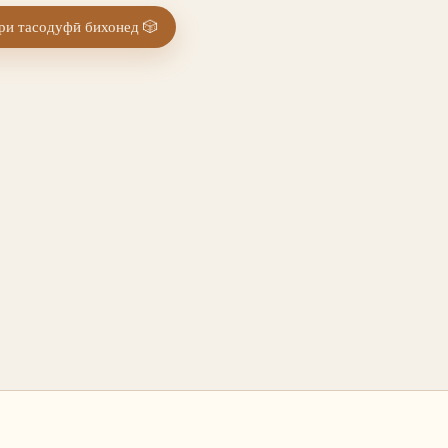
и тасодуфӣ бихонед
🎲