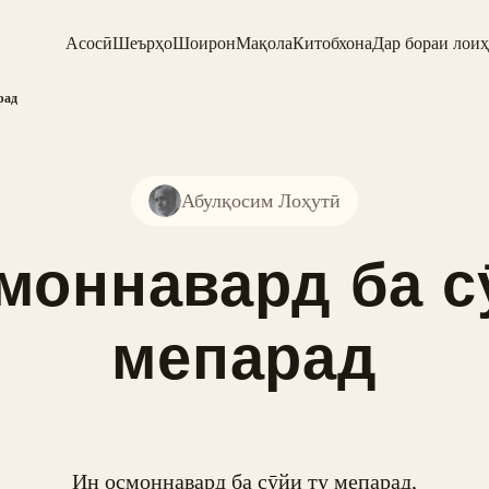
Асосӣ
Шеърҳо
Шоирон
Мақола
Китобхона
Дар бораи лоиҳ
рад
Абулқосим Лоҳутӣ
моннавард ба с
мепарад
Ин осмоннавард ба сӯйи ту мепарад,
