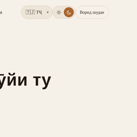
а
Ворид шудан
▾
ӯйи ту