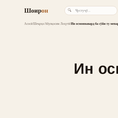
Шоир
он
🔍
Асосӣ
/
Шеърҳо
/
Абулқосим Лоҳутӣ
/
Ин осмоннавард ба сӯйи ту мепа
Ин ос