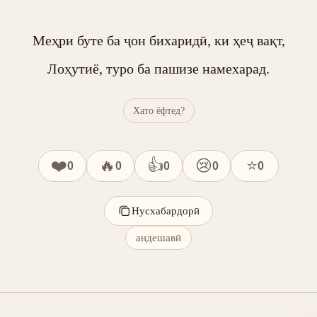
Меҳри буте ба ҷон бихаридӣ, ки ҳеҷ вақт,

Лоҳутиё, туро ба пашизе намехарад.
Хато ёфтед?
❤️
🔥
👍
😢
⭐
0
0
0
0
0
Нусхабардорӣ
андешавӣ