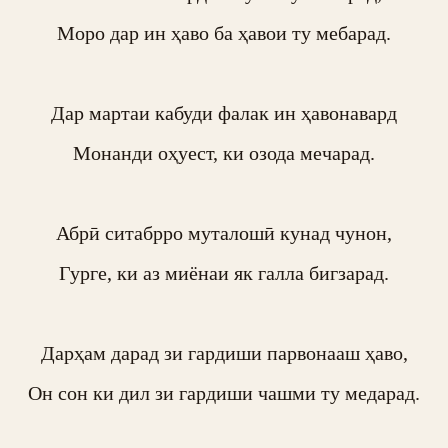
Моро дар ин ҳаво ба ҳавои ту мебарад.

Дар мартаи кабуди фалак ин ҳавонавард

Монанди оҳуест, ки озода мечарад.

Абрӣ ситабрро муталошӣ кунад чунон,

Гурге, ки аз миёнаи як галла бигзарад.

Дарҳам дарад зи гардиши парвонааш ҳаво,

Он сон ки дил зи гардиши чашми ту медарад.
