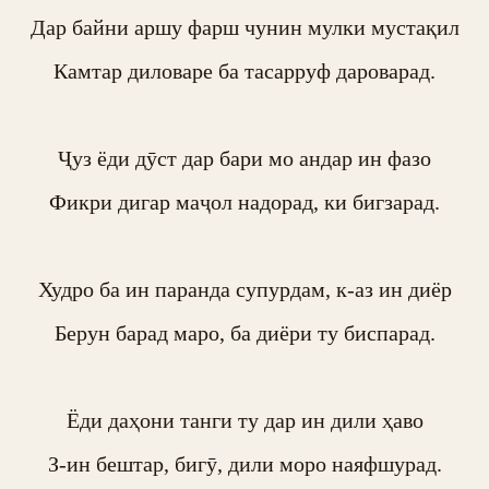
Дар байни аршу фарш чунин мулки мустақил

Камтар диловаре ба тасарруф дароварад.

Ҷуз ёди дӯст дар бари мо андар ин фазо

Фикри дигар маҷол надорад, ки бигзарад.

Худро ба ин паранда супурдам, к-аз ин диёр

Берун барад маро, ба диёри ту биспарад.

Ёди даҳони танги ту дар ин дили ҳаво

З-ин бештар, бигӯ, дили моро наяфшурад.
