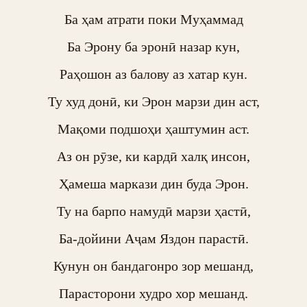
Ба ҳам атрати поки Муҳаммад

Ба Эрону ба эронӣ назар кун,

Раҳошон аз балову аз хатар кун.

Ту худ донӣ, ки Эрон марзи дин аст,

Мақоми подшоҳи ҳаштумин аст.

Аз он рӯзе, ки кардӣ халқ инсон,

Ҳамеша маркази дин буда Эрон.

Ту на барпо намудӣ марзи ҳастӣ,

Ба-дойини Аҷам Яздон парастӣ.

Кунун он бандагонро зор мешанд,

Парасторони худро хор мешанд.
