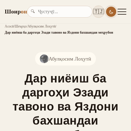
Шоир
он
🇹🇯
🔍
Асосӣ
/
Шеърҳо
/
Абулқосим Лоҳутӣ
/
Дар ниёиш ба даргоҳи Эзади тавоно ва Яздони бахшандаи меҳрубон
Абулқосим Лоҳутӣ
Дар ниёиш ба
даргоҳи Эзади
тавоно ва Яздони
бахшандаи