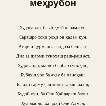
меҳрубон
Худовандо, ба Лоҳутӣ карам кун,

Сарашро хоки роҳи он қадам кун.

Агарчи ҷурмаш аз андоза беш аст,

Дил аз шарми гуноҳаш реш-реш аст,

Худовандо, мабин барбар гуноҳаш,

Бубахш ӯро ба аҷзу бе паноҳаш,

Ба оҳи гарму чашмони тараш бахш,

Худоӣ кун, ба Оли Ҳайдараш бахш.

Худовандо, ба ҷоҳи Оли Аҳмад,
