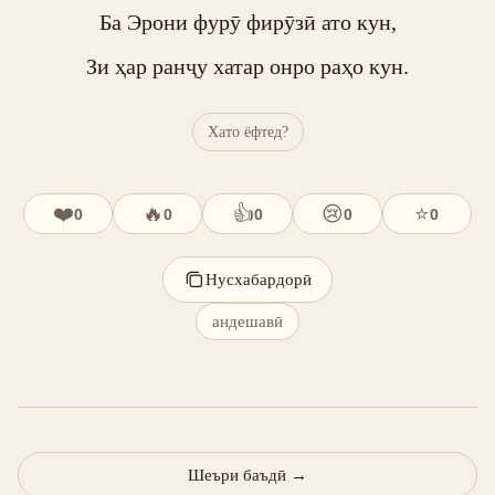
Ба Эрони фурӯ фирӯзӣ ато кун,

Зи ҳар ранҷу хатар онро раҳо кун.
Хато ёфтед?
❤️
🔥
👍
😢
⭐
0
0
0
0
0
Нусхабардорӣ
андешавӣ
Шеъри баъдӣ
→