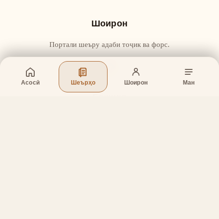
Шоирон
Портали шеъру адаби тоҷик ва форс.
Асосӣ
Шеърҳо
Шоирон
Ман
Бахшҳо
Асосӣ
Шеърҳо
Шоирон
Дар бораи лоиҳа
Тамос
Дастгирӣ