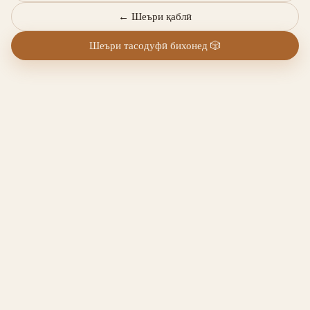
←
Шеъри қаблӣ
Шеъри тасодуфӣ бихонед
🎲