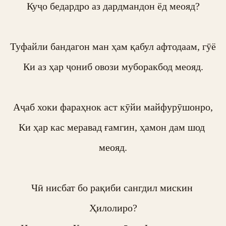
Куҷо бедардро аз дардмандон ёд меояд?

Туфайли бандагон ман ҳам қабул афтодаам, гӯё

Ки аз ҳар ҷониб овози муборакбод меояд.

Аҷаб хоки фараҳнок аст кӯйи майфурӯшонро,

Ки ҳар кас меравад ғамгин, ҳамон дам шод 
меояд.

Чӣ нисбат бо рақиби сангдил мискин 
Ҳилолиро?
