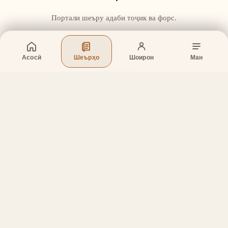
Портали шеъру адаби тоҷик ва форс.
Асосӣ
Шеърҳо
Шоирон
Ман
Бахшҳо
Асосӣ
Шеърҳо
Шоирон
Дар бораи лоиҳа
Тамос
Дастгирӣ
Тамос