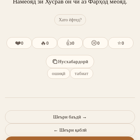
Намеояд зи Хусрав он чӣ аз Фарҳод меояд.
Хато ёфтед?
❤️
🔥
👍
😢
⭐
0
0
0
0
0
Нусхабардорӣ
ошиқӣ
табиат
Шеъри баъдӣ
→
←
Шеъри қаблӣ