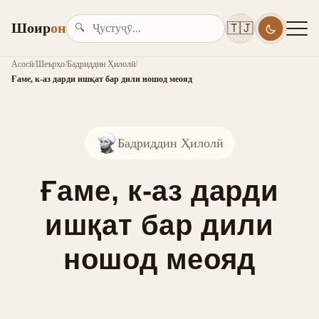
Шоир
он
🇹🇯
🔍
Асосӣ
/
Шеърҳо
/
Бадриддин Ҳилолӣ
/
Ғаме, к-аз дарди ишқат бар дили ношод меояд
Бадриддин Ҳилолӣ
Ғаме, к-аз дарди
ишқат бар дили
ношод меояд