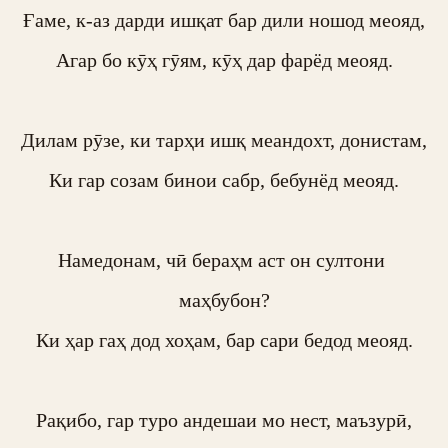
Ғаме, к-аз дарди ишқат бар дили ношод меояд,

Агар бо кӯҳ гӯям, кӯҳ дар фарёд меояд.

Дилам рӯзе, ки тарҳи ишқ меандохт, донистам,

Ки гар созам бинои сабр, бебунёд меояд.

Намедонам, чӣ бераҳм аст он султони 
маҳбубон?

Ки ҳар гаҳ дод хоҳам, бар сари бедод меояд.

Рақибо, гар туро андешаи мо нест, маъзурӣ,
