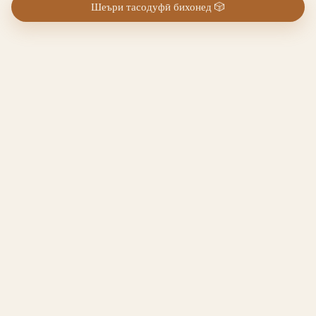
Шеъри тасодуфӣ бихонед
🎲